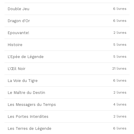
Double Jeu
6 livres
Dragon d'Or
6 livres
Epouvante!
2 livres
Histoire
5 livres
L'Epée de Légende
5 livres
L'Œil Noir
21 livres
La Voie du Tigre
6 livres
Le Maître du Destin
2 livres
Les Messagers du Temps
4 livres
Les Portes Interdites
2 livres
Les Terres de Légende
6 livres