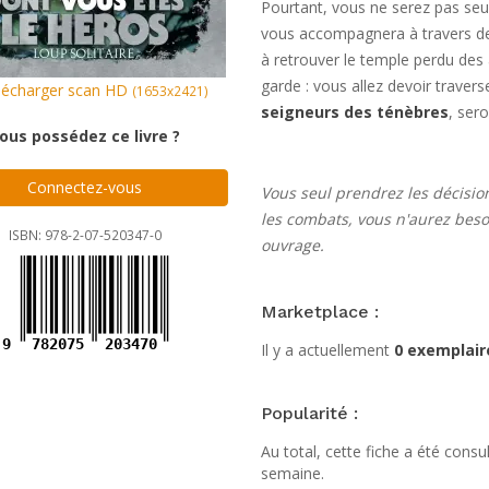
Pourtant, vous ne serez pas seu
vous accompagnera à travers des
à retrouver le temple perdu des
garde : vous allez devoir travers
écharger scan HD
(1653x2421)
seigneurs des ténèbres
, sero
ous possédez ce livre ?
Connectez-vous
Vous seul prendrez les décisio
les combats, vous n'aurez beso
ISBN: 978-2-07-520347-0
ouvrage.
Marketplace :
9
782075
203470
Il y a actuellement
0 exemplair
Popularité :
Au total, cette fiche a été cons
semaine.