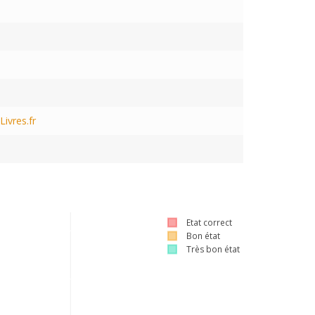
ivres.fr
Etat correct
Bon état
Très bon état