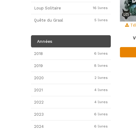
Loup Solitaire
16 livres
Quête du Graal
5 livres
Tél
V
Années
2018
6 livres
2019
8 livres
2020
2 livres
2021
4 livres
2022
4 livres
2023
6 livres
2024
6 livres