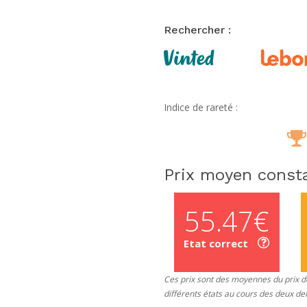
Rechercher :
Indice de rareté :
Prix moyen consta
55.47€
Etat correct
Ces prix sont des moyennes du prix de
différents états au cours des deux de