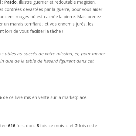
l :
Païdo
, illustre guerrier et redoutable magicien,
 contrées dévastées par la guerre, pour vous aider
 anciens mages où est cachée la pierre. Mais prenez
er un marais terrifiant ; et vos ennemis jurés, les
nt loin de vous faciliter la tâche !
ns utiles au succès de votre mission, et, pour mener
in que de la table de hasard figurant dans cet
e
de ce livre mis en vente sur la marketplace.
ultée
616
fois, dont
8
fois ce mois-ci et
2
fois cette