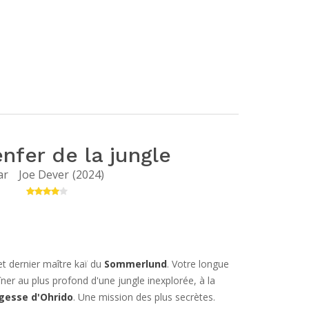
enfer de la jungle
ar
Joe Dever
(
2024
)
 et dernier maître kaï du
Sommerlund
. Votre longue
er au plus profond d'une jungle inexplorée, à la
agesse d'Ohrido
. Une mission des plus secrètes.