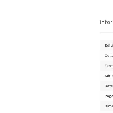
Info
Editi
Colle
Form
Série
Date
Page
Dime