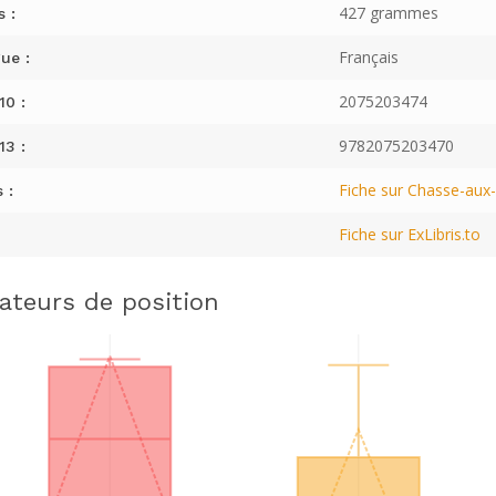
427 grammes
s :
Français
ue :
2075203474
10 :
9782075203470
13 :
Fiche sur Chasse-aux-L
 :
Fiche sur ExLibris.to
cateurs de position