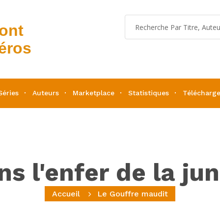
dont
éros
Séries
Auteurs
Marketplace
Statistiques
Télécharg
s l'enfer de la ju
Accueil
Le Gouffre maudit