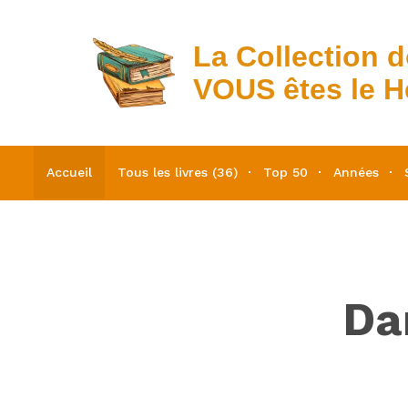
La Collection 
VOUS êtes le H
Accueil
Tous les livres (36)
Top 50
Années
Dan