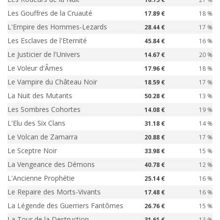
Les Gouffres de la Cruauté
17.89 €
18 %
L'Empire des Hommes-Lezards
28.44 €
17 %
Les Esclaves de l'Eternité
45.84 €
16 %
Le Justicier de l'Univers
14.67 €
20 %
Le Voleur d'Âmes
17.96 €
18 %
Le Vampire du Château Noir
18.59 €
17 %
La Nuit des Mutants
50.28 €
13 %
Les Sombres Cohortes
14.08 €
19 %
L'Elu des Six Clans
31.18 €
14 %
Le Volcan de Zamarra
20.88 €
17 %
Le Sceptre Noir
33.98 €
15 %
La Vengeance des Démons
40.78 €
12 %
L'Ancienne Prophétie
25.14 €
16 %
Le Repaire des Morts-Vivants
17.48 €
16 %
La Légende des Guerriers Fantômes
26.76 €
15 %
La Tour de la Destruction
31.61 €
13 %