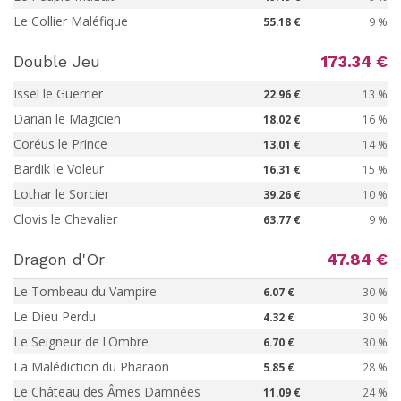
Le Collier Maléfique
55.18 €
9 %
Double Jeu
173.34 €
Issel le Guerrier
22.96 €
13 %
Darian le Magicien
18.02 €
16 %
Coréus le Prince
13.01 €
14 %
Bardik le Voleur
16.31 €
15 %
Lothar le Sorcier
39.26 €
10 %
Clovis le Chevalier
63.77 €
9 %
Dragon d'Or
47.84 €
Le Tombeau du Vampire
6.07 €
30 %
Le Dieu Perdu
4.32 €
30 %
Le Seigneur de l'Ombre
6.70 €
30 %
La Malédiction du Pharaon
5.85 €
28 %
Le Château des Âmes Damnées
11.09 €
24 %