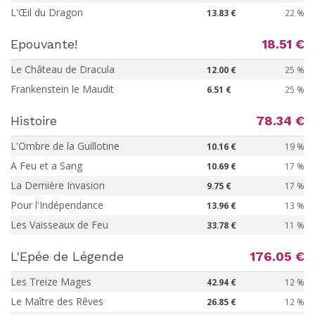
L'Œil du Dragon
13.83 €
22 %
Epouvante!
18.51 €
Le Château de Dracula
12.00 €
25 %
Frankenstein le Maudit
6.51 €
25 %
Histoire
78.34 €
L'Ombre de la Guillotine
10.16 €
19 %
A Feu et a Sang
10.69 €
17 %
La Dernière Invasion
9.75 €
17 %
Pour l'Indépendance
13.96 €
13 %
Les Vaisseaux de Feu
33.78 €
11 %
L'Epée de Légende
176.05 €
Les Treize Mages
42.94 €
12 %
Le Maître des Rêves
26.85 €
12 %