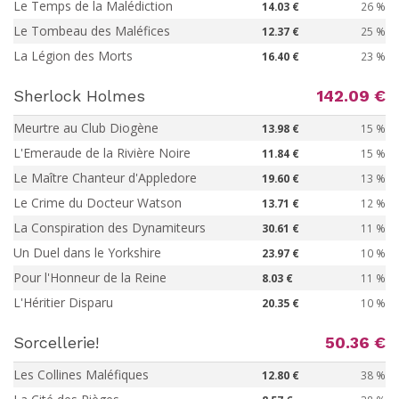
Le Temps de la Malédiction
14.03 €
26 %
Le Tombeau des Maléfices
12.37 €
25 %
La Légion des Morts
16.40 €
23 %
Sherlock Holmes
142.09 €
Meurtre au Club Diogène
13.98 €
15 %
L'Emeraude de la Rivière Noire
11.84 €
15 %
Le Maître Chanteur d'Appledore
19.60 €
13 %
Le Crime du Docteur Watson
13.71 €
12 %
La Conspiration des Dynamiteurs
30.61 €
11 %
Un Duel dans le Yorkshire
23.97 €
10 %
Pour l'Honneur de la Reine
8.03 €
11 %
L'Héritier Disparu
20.35 €
10 %
Sorcellerie!
50.36 €
Les Collines Maléfiques
12.80 €
38 %