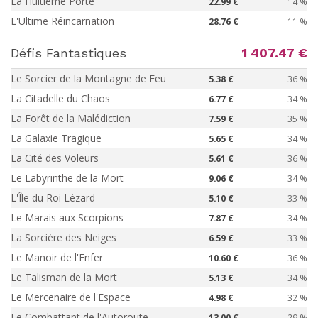
La Huitième Porte
22.99 €
14 %
L'Ultime Réincarnation
28.76 €
11 %
Défis Fantastiques
1 407.47 €
Le Sorcier de la Montagne de Feu
5.38 €
36 %
La Citadelle du Chaos
6.77 €
34 %
La Forêt de la Malédiction
7.59 €
35 %
La Galaxie Tragique
5.65 €
34 %
La Cité des Voleurs
5.61 €
36 %
Le Labyrinthe de la Mort
9.06 €
34 %
L'Île du Roi Lézard
5.10 €
33 %
Le Marais aux Scorpions
7.87 €
34 %
La Sorcière des Neiges
6.59 €
33 %
Le Manoir de l'Enfer
10.60 €
36 %
Le Talisman de la Mort
5.13 €
34 %
Le Mercenaire de l'Espace
4.98 €
32 %
Le Combattant de l'Autoroute
13.00 €
29 %