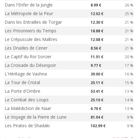
Dans l'Enfer de la Jungle
8.99 €
26 %
La Métropole de la Peur
12.02 €
25 %
Dans les Entrailles de Torgar
12.30 €
21 %
Les Prisonniers du Temps
18.88 €
21 %
Le Crépuscule des Maîtres
12.08 €
21 %
Les Druides de Cener
8.56 €
21 %
Le Captif du Roi Sorcier
11.51 €
20 %
La Croisade du Désespoir
9.77 €
17 %
L'Héritage de Vashna
39.00 €
16 %
La Tour de Cristal
25.11 €
15 %
La Porte d'Ombre
53.41 €
13 %
Le Combat des Loups
25.10 €
14 %
La Malédiction de Naar
6.70 €
13 %
Le Voyage de la Pierre de Lune
81.04 €
9 %
Les Pirates de Shadaki
102.99 €
9 %