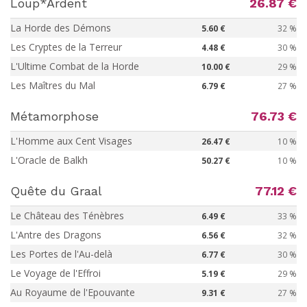
Loup*Ardent
26.87 €
La Horde des Démons
5.60 €
32 %
Les Cryptes de la Terreur
4.48 €
30 %
L'Ultime Combat de la Horde
10.00 €
29 %
Les Maîtres du Mal
6.79 €
27 %
Métamorphose
76.73 €
L'Homme aux Cent Visages
26.47 €
10 %
L'Oracle de Balkh
50.27 €
10 %
Quête du Graal
77.12 €
Le Château des Ténèbres
6.49 €
33 %
L'Antre des Dragons
6.56 €
32 %
Les Portes de l'Au-delà
6.77 €
30 %
Le Voyage de l'Effroi
5.19 €
29 %
Au Royaume de l'Epouvante
9.31 €
27 %