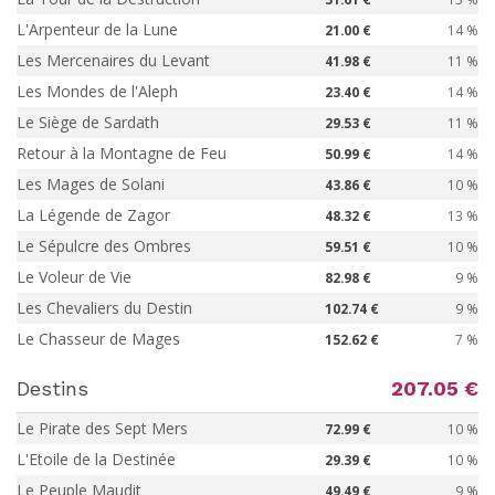
L'Arpenteur de la Lune
21.00 €
14 %
Les Mercenaires du Levant
41.98 €
11 %
Les Mondes de l'Aleph
23.40 €
14 %
Le Siège de Sardath
29.53 €
11 %
Retour à la Montagne de Feu
50.99 €
14 %
Les Mages de Solani
43.86 €
10 %
La Légende de Zagor
48.32 €
13 %
Le Sépulcre des Ombres
59.51 €
10 %
Le Voleur de Vie
82.98 €
9 %
Les Chevaliers du Destin
102.74 €
9 %
Le Chasseur de Mages
152.62 €
7 %
Destins
207.05 €
Le Pirate des Sept Mers
72.99 €
10 %
L'Etoile de la Destinée
29.39 €
10 %
Le Peuple Maudit
49.49 €
9 %