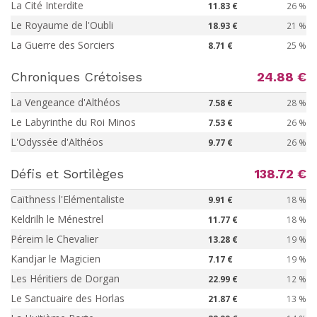
La Cité Interdite
11.83 €
26 %
Le Royaume de l'Oubli
18.93 €
21 %
La Guerre des Sorciers
8.71 €
25 %
Chroniques Crétoises
24.88 €
La Vengeance d'Althéos
7.58 €
28 %
Le Labyrinthe du Roi Minos
7.53 €
26 %
L'Odyssée d'Althéos
9.77 €
26 %
Défis et Sortilèges
138.72 €
Caïthness l'Elémentaliste
9.91 €
18 %
Keldrilh le Ménestrel
11.77 €
18 %
Péreim le Chevalier
13.28 €
19 %
Kandjar le Magicien
7.17 €
19 %
Les Héritiers de Dorgan
22.99 €
12 %
Le Sanctuaire des Horlas
21.87 €
13 %