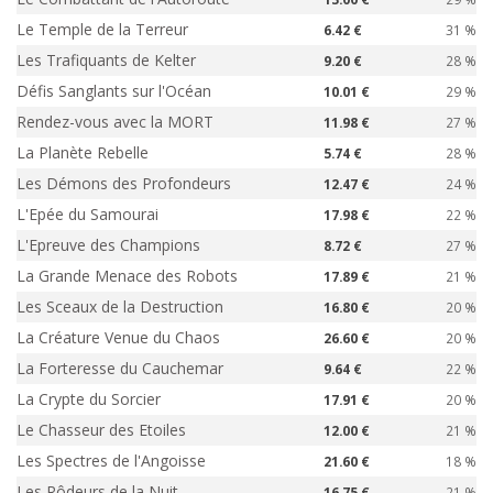
Le Temple de la Terreur
6.42 €
31 %
Les Trafiquants de Kelter
9.20 €
28 %
Défis Sanglants sur l'Océan
10.01 €
29 %
Rendez-vous avec la MORT
11.98 €
27 %
La Planète Rebelle
5.74 €
28 %
Les Démons des Profondeurs
12.47 €
24 %
L'Epée du Samourai
17.98 €
22 %
L'Epreuve des Champions
8.72 €
27 %
La Grande Menace des Robots
17.89 €
21 %
Les Sceaux de la Destruction
16.80 €
20 %
La Créature Venue du Chaos
26.60 €
20 %
La Forteresse du Cauchemar
9.64 €
22 %
La Crypte du Sorcier
17.91 €
20 %
Le Chasseur des Etoiles
12.00 €
21 %
Les Spectres de l'Angoisse
21.60 €
18 %
Les Rôdeurs de la Nuit
16.75 €
21 %