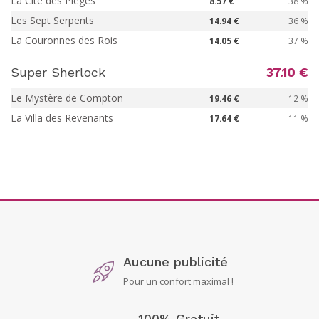
La Cité des Pièges
8.57 €
38 %
Les Sept Serpents
14.94 €
36 %
La Couronnes des Rois
14.05 €
37 %
Super Sherlock
37.10 €
Le Mystère de Compton
19.46 €
12 %
La Villa des Revenants
17.64 €
11 %
Aucune publicité
Pour un confort maximal !
100% Gratuit