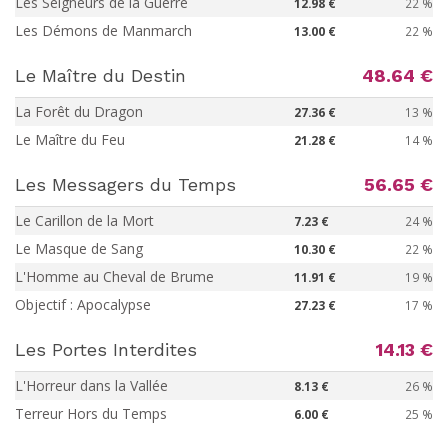
Les Seigneurs de la Guerre
12.98 €
22 %
Les Démons de Manmarch
13.00 €
22 %
Le Maître du Destin
48.64 €
La Forêt du Dragon
27.36 €
13 %
Le Maître du Feu
21.28 €
14 %
Les Messagers du Temps
56.65 €
Le Carillon de la Mort
7.23 €
24 %
Le Masque de Sang
10.30 €
22 %
L'Homme au Cheval de Brume
11.91 €
19 %
Objectif : Apocalypse
27.23 €
17 %
Les Portes Interdites
14.13 €
L'Horreur dans la Vallée
8.13 €
26 %
Terreur Hors du Temps
6.00 €
25 %