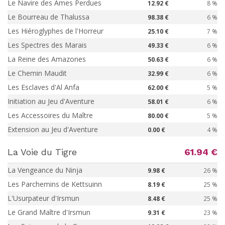
Le Navire des Âmes Perdues
12.92 €
8 %
Le Bourreau de Thalussa
98.38 €
6 %
Les Hiéroglyphes de l'Horreur
25.10 €
7 %
Les Spectres des Marais
49.33 €
6 %
La Reine des Amazones
50.63 €
6 %
Le Chemin Maudit
32.99 €
6 %
Les Esclaves d'Al Anfa
62.00 €
5 %
Initiation au Jeu d'Aventure
58.01 €
6 %
Les Accessoires du Maître
80.00 €
5 %
Extension au Jeu d'Aventure
0.00 €
4 %
La Voie du Tigre
61.94 €
La Vengeance du Ninja
9.98 €
26 %
Les Parchemins de Kettsuinn
8.19 €
25 %
L'Usurpateur d'Irsmun
8.48 €
25 %
Le Grand Maître d'Irsmun
9.31 €
23 %