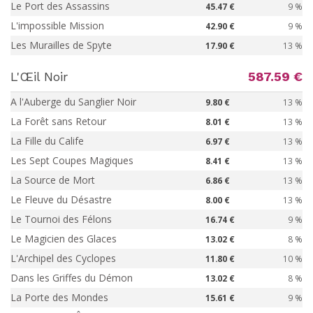
Le Port des Assassins
45.47 €
9 %
L'impossible Mission
42.90 €
9 %
Les Murailles de Spyte
17.90 €
13 %
L'Œil Noir
587.59 €
A l'Auberge du Sanglier Noir
9.80 €
13 %
La Forêt sans Retour
8.01 €
13 %
La Fille du Calife
6.97 €
13 %
Les Sept Coupes Magiques
8.41 €
13 %
La Source de Mort
6.86 €
13 %
Le Fleuve du Désastre
8.00 €
13 %
Le Tournoi des Félons
16.74 €
9 %
Le Magicien des Glaces
13.02 €
8 %
L'Archipel des Cyclopes
11.80 €
10 %
Dans les Griffes du Démon
13.02 €
8 %
La Porte des Mondes
15.61 €
9 %