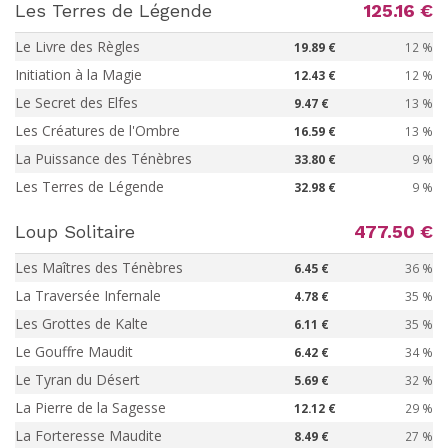
Les Terres de Légende
125.16 €
Le Livre des Règles
19.89 €
12 %
Initiation à la Magie
12.43 €
12 %
Le Secret des Elfes
9.47 €
13 %
Les Créatures de l'Ombre
16.59 €
13 %
La Puissance des Ténèbres
33.80 €
9 %
Les Terres de Légende
32.98 €
9 %
Loup Solitaire
477.50 €
Les Maîtres des Ténèbres
6.45 €
36 %
La Traversée Infernale
4.78 €
35 %
Les Grottes de Kalte
6.11 €
35 %
Le Gouffre Maudit
6.42 €
34 %
Le Tyran du Désert
5.69 €
32 %
La Pierre de la Sagesse
12.12 €
29 %
La Forteresse Maudite
8.49 €
27 %