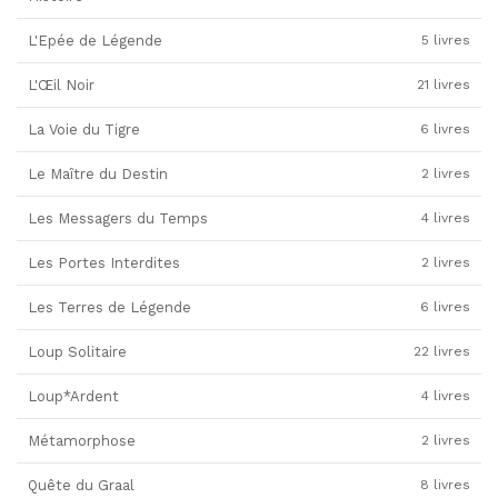
L'Epée de Légende
5 livres
L'Œil Noir
21 livres
La Voie du Tigre
6 livres
Le Maître du Destin
2 livres
Les Messagers du Temps
4 livres
Les Portes Interdites
2 livres
Les Terres de Légende
6 livres
Loup Solitaire
22 livres
Loup*Ardent
4 livres
Métamorphose
2 livres
Quête du Graal
8 livres