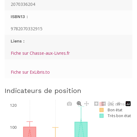
2070336204
ISBN13 :
9782070332915
Liens :
Fiche sur Chasse-aux-Livres.fr
Fiche sur ExLibris.to
Indicateurs de position
Etat correct
120
Bon état
Très bon état
100