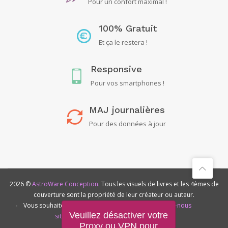
Pour un confort maximal !
100% Gratuit
Et ça le restera !
Responsive
Pour vos smartphones !
MAJ journalières
Pour des données à jour
2026 ©
AstroWare Conception
. Tous les visuels de livres et les 4èmes de
couverture sont la propriété de leur créateur ou auteur.
•
Vous souhaitez
soutenir ce
•
Contactez-nous
Veuillez désactiver votre
site ?
Proxy ou VPN pour