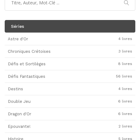
Séries
Astre d'Or
4 livres
Chroniques Crétoises
3 livres
Défis et Sortilèges
8 livres
Défis Fantastiques
56 livres
Destins
4 livres
Double Jeu
6 livres
Dragon d'Or
6 livres
Epouvante!
2 livres
Histoire
5 livres