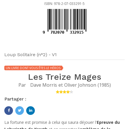
ISBN: 978-2-07-033291-5
9
782070
332915
Loup Solitaire (n°2) - V1
UN LIVRE DONT VOUS ÊTES LE HÉROS
Les Treize Mages
Par
Dave Morris
et
Oliver Johnson
(
1985
)
Partager :
La fortune est promise à celui qui saura déjouer l'
Epreuve du