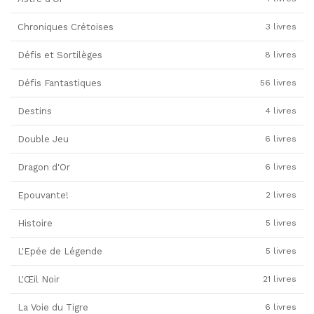
Chroniques Crétoises
3 livres
Défis et Sortilèges
8 livres
Défis Fantastiques
56 livres
Destins
4 livres
Double Jeu
6 livres
Dragon d'Or
6 livres
Epouvante!
2 livres
Histoire
5 livres
L'Epée de Légende
5 livres
L'Œil Noir
21 livres
La Voie du Tigre
6 livres