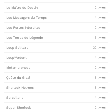
Le Maître du Destin
2 livres
Les Messagers du Temps
4 livres
Les Portes Interdites
2 livres
Les Terres de Légende
6 livres
Loup Solitaire
22 livres
Loup*Ardent
4 livres
Métamorphose
2 livres
Quête du Graal
8 livres
Sherlock Holmes
8 livres
Sorcellerie!
4 livres
Super Sherlock
2 livres