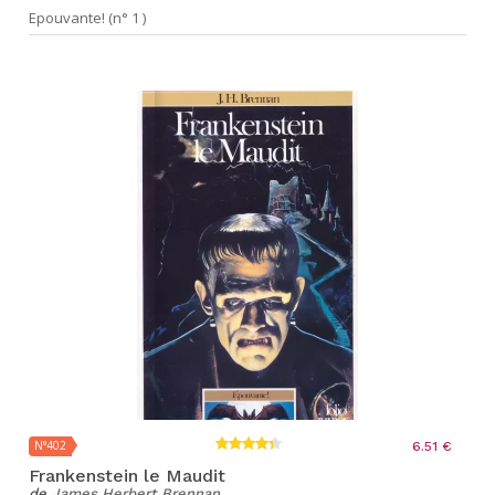
Epouvante! (n° 1 )
N°402
6.51 €
Frankenstein le Maudit
de
James Herbert Brennan