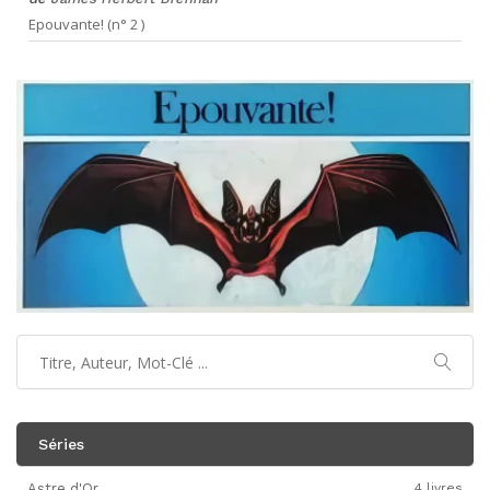
Epouvante! (n° 2 )
Séries
Astre d'Or
4 livres