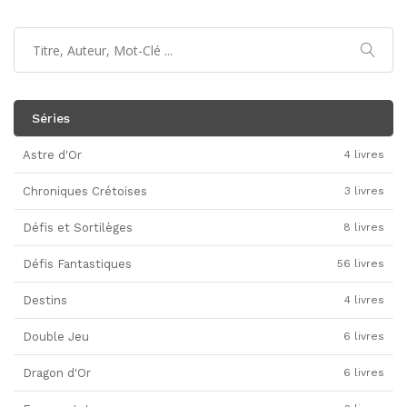
Séries
Astre d'Or
4 livres
Chroniques Crétoises
3 livres
Défis et Sortilèges
8 livres
Défis Fantastiques
56 livres
Destins
4 livres
Double Jeu
6 livres
Dragon d'Or
6 livres