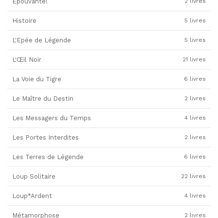
Epouvante!
2 livres
Histoire
5 livres
L'Epée de Légende
5 livres
L'Œil Noir
21 livres
La Voie du Tigre
6 livres
Le Maître du Destin
2 livres
Les Messagers du Temps
4 livres
Les Portes Interdites
2 livres
Les Terres de Légende
6 livres
Loup Solitaire
22 livres
Loup*Ardent
4 livres
Métamorphose
2 livres