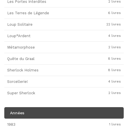
Les Portes Interdites
2 livres
Les Terres de Légende
6 livres
Loup Solitaire
22 livres
Loup*Ardent
4 livres
Métamorphose
2 livres
Quête du Graal
8 livres
Sherlock Holmes
8 livres
Sorcellerie!
4 livres
Super Sherlock
2 livres
Années
1983
1 livres