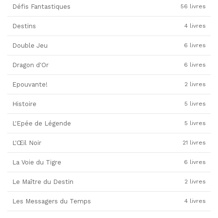
Défis Fantastiques
56 livres
Destins
4 livres
Double Jeu
6 livres
Dragon d'Or
6 livres
Epouvante!
2 livres
Histoire
5 livres
L'Epée de Légende
5 livres
L'Œil Noir
21 livres
La Voie du Tigre
6 livres
Le Maître du Destin
2 livres
Les Messagers du Temps
4 livres