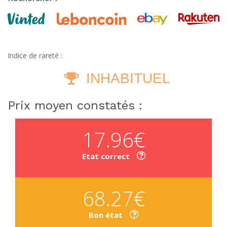
Indice de rareté :
INHABITUEL
Prix moyen constatés :
17.96€
Etat correct
68.27€
Bon état