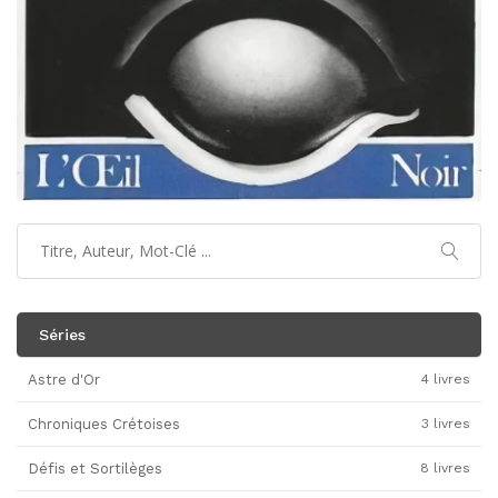
Séries
Astre d'Or
4 livres
Chroniques Crétoises
3 livres
Défis et Sortilèges
8 livres