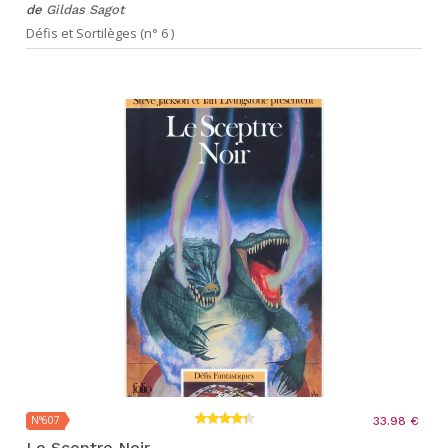
de
Gildas Sagot
Défis et Sortilèges (n° 6 )
N°607
33.98 €
Le Sceptre Noir