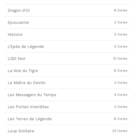
Dragon d'Or
6 livres
Epouvante!
2 livres
Histoire
5 livres
L'Epée de Légende
5 livres
L'Œil Noir
21 livres
La Voie du Tigre
6 livres
Le Maître du Destin
2 livres
Les Messagers du Temps
4 livres
Les Portes Interdites
2 livres
Les Terres de Légende
6 livres
Loup Solitaire
22 livres