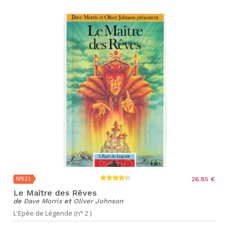
N°621
26.85 €
Le Maître des Rêves
de
Dave Morris
et
Oliver Johnson
L'Epée de Légende (n° 2 )