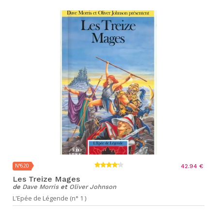
N°620
42.94 €
Les Treize Mages
de
Dave Morris
et
Oliver Johnson
L'Epée de Légende (n° 1 )