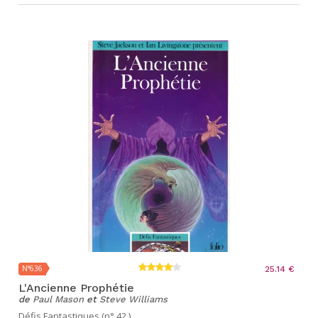
N°636
25.14 €
L'Ancienne Prophétie
de
Paul Mason
et
Steve Williams
Défis Fantastiques (n° 42 )