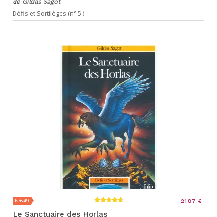
de
Gildas Sagot
Défis et Sortilèges (n° 5 )
N°649
21.87 €
Le Sanctuaire des Horlas