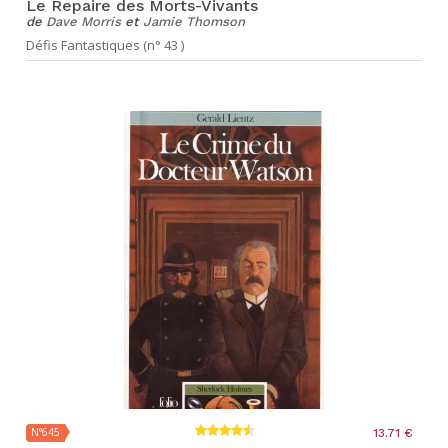
Le Repaire des Morts-Vivants
de
Dave Morris
et
Jamie Thomson
Défis Fantastiques (n° 43 )
N°645
13.71 €