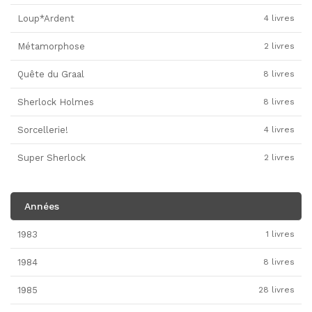
Loup*Ardent
4 livres
Métamorphose
2 livres
Quête du Graal
8 livres
Sherlock Holmes
8 livres
Sorcellerie!
4 livres
Super Sherlock
2 livres
Années
1983
1 livres
1984
8 livres
1985
28 livres