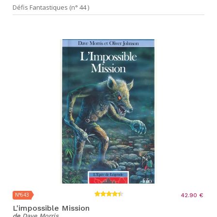
Défis Fantastiques (n° 44 )
N°643
42.90 €
L'impossible Mission
de
Dave Morris