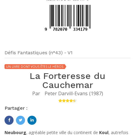
9
782070
334179
Défis Fantastiques (n°43) - V1
UN LIVRE DONT VOUS ÊTES LE HÉROS
La Forteresse du
Cauchemar
Par
Peter Darvill-Evans
(
1987
)
Partager :
Neubourg
, agréable petite ville du continent de
Koul
, autrefois