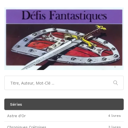
Séries
Astre d'Or
4 livres
Chroniques Crétoises
3 livres