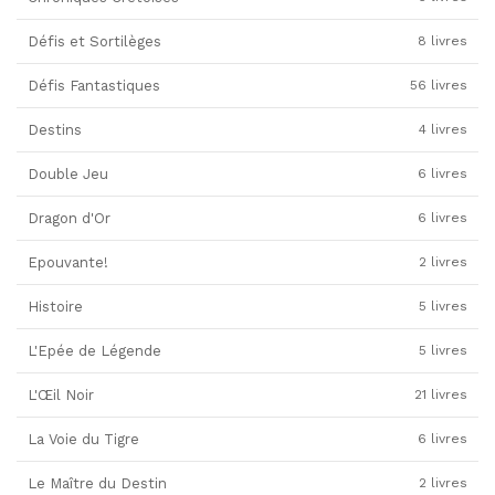
Défis et Sortilèges
8 livres
Défis Fantastiques
56 livres
Destins
4 livres
Double Jeu
6 livres
Dragon d'Or
6 livres
Epouvante!
2 livres
Histoire
5 livres
L'Epée de Légende
5 livres
L'Œil Noir
21 livres
La Voie du Tigre
6 livres
Le Maître du Destin
2 livres