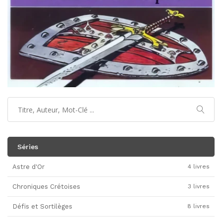
Séries
Astre d'Or
4 livres
Chroniques Crétoises
3 livres
Défis et Sortilèges
8 livres