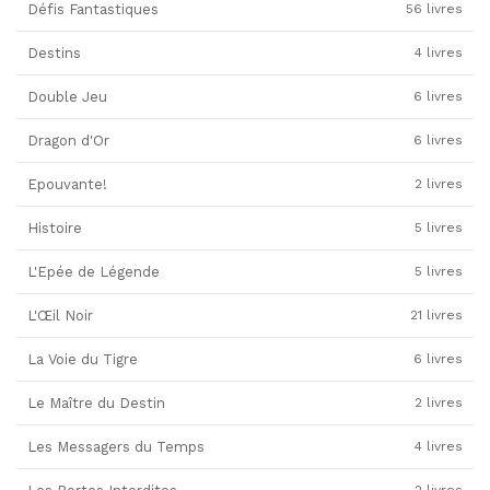
Défis Fantastiques
56 livres
Destins
4 livres
Double Jeu
6 livres
Dragon d'Or
6 livres
Epouvante!
2 livres
Histoire
5 livres
L'Epée de Légende
5 livres
L'Œil Noir
21 livres
La Voie du Tigre
6 livres
Le Maître du Destin
2 livres
Les Messagers du Temps
4 livres