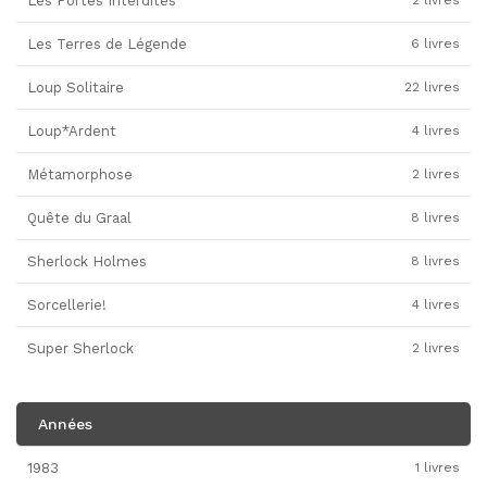
Les Portes Interdites
2 livres
Les Terres de Légende
6 livres
Loup Solitaire
22 livres
Loup*Ardent
4 livres
Métamorphose
2 livres
Quête du Graal
8 livres
Sherlock Holmes
8 livres
Sorcellerie!
4 livres
Super Sherlock
2 livres
Années
1983
1 livres