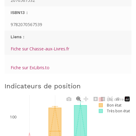
2070567532
ISBN13 :
9782070567539
Liens :
Fiche sur Chasse-aux-Livres.fr
Fiche sur ExLibris.to
Indicateurs de position
Etat correct
Bon état
Très bon état
100