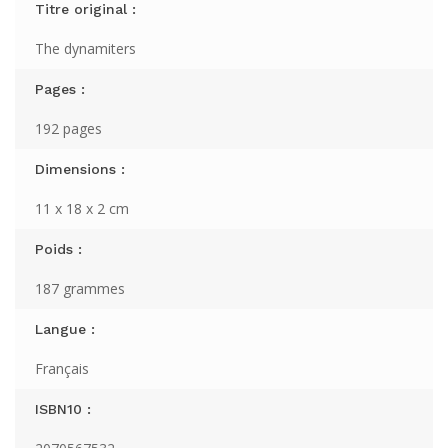
Titre original :
The dynamiters
Pages :
192 pages
Dimensions :
11 x 18 x 2 cm
Poids :
187 grammes
Langue :
Français
ISBN10 :