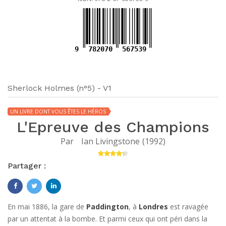
9
782070
567539
Sherlock Holmes (n°5) - V1
UN LIVRE DONT VOUS ÊTES LE HÉROS
L'Epreuve des Champions
Par
Ian Livingstone
(
1992
)
Partager :
En mai 1886, la gare de
Paddington
, à
Londres
est ravagée
par un attentat à la bombe. Et parmi ceux qui ont péri dans la