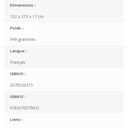
Dimensions :
152 x 215 x 17 cm
Poids :
949 grammes
Langue :
Français
ISBN10 :
2070520315
ISBN13 :
9782070579631
Liens :