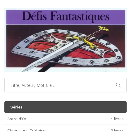
Séries
Astre d'Or
4 livres
Chroniques Crétoises
3 livres