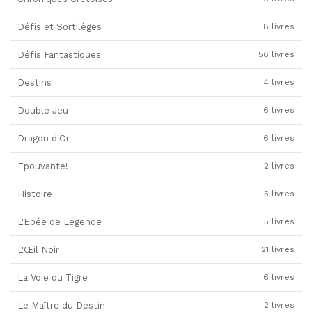
Défis et Sortilèges
8 livres
Défis Fantastiques
56 livres
Destins
4 livres
Double Jeu
6 livres
Dragon d'Or
6 livres
Epouvante!
2 livres
Histoire
5 livres
L'Epée de Légende
5 livres
L'Œil Noir
21 livres
La Voie du Tigre
6 livres
Le Maître du Destin
2 livres