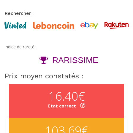
Rechercher :
Indice de rareté :
RARISSIME
Prix moyen constatés :
16.40€
Etat correct
103.69€