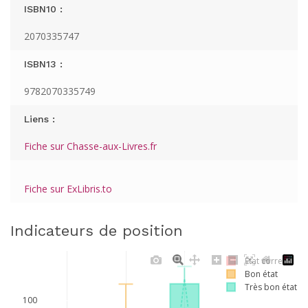
ISBN10 :
2070335747
ISBN13 :
9782070335749
Liens :
Fiche sur Chasse-aux-Livres.fr
Fiche sur ExLibris.to
Indicateurs de position
Etat correct
Bon état
Très bon état
100