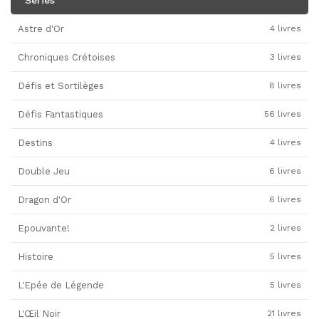
Séries
Astre d'Or
4 livres
Chroniques Crétoises
3 livres
Défis et Sortilèges
8 livres
Défis Fantastiques
56 livres
Destins
4 livres
Double Jeu
6 livres
Dragon d'Or
6 livres
Epouvante!
2 livres
Histoire
5 livres
L'Epée de Légende
5 livres
L'Œil Noir
21 livres