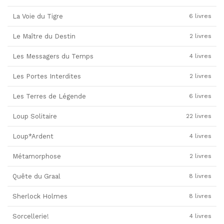
La Voie du Tigre
6 livres
Le Maître du Destin
2 livres
Les Messagers du Temps
4 livres
Les Portes Interdites
2 livres
Les Terres de Légende
6 livres
Loup Solitaire
22 livres
Loup*Ardent
4 livres
Métamorphose
2 livres
Quête du Graal
8 livres
Sherlock Holmes
8 livres
Sorcellerie!
4 livres