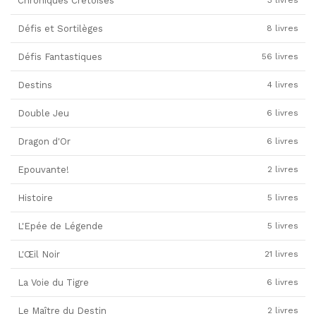
Chroniques Crétoises
3 livres
Défis et Sortilèges
8 livres
Défis Fantastiques
56 livres
Destins
4 livres
Double Jeu
6 livres
Dragon d'Or
6 livres
Epouvante!
2 livres
Histoire
5 livres
L'Epée de Légende
5 livres
L'Œil Noir
21 livres
La Voie du Tigre
6 livres
Le Maître du Destin
2 livres