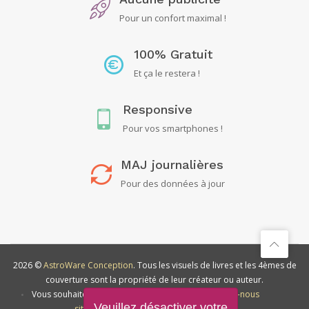
Pour un confort maximal !
100% Gratuit
Et ça le restera !
Responsive
Pour vos smartphones !
MAJ journalières
Pour des données à jour
2026 ©
AstroWare Conception
. Tous les visuels de livres et les 4èmes de
couverture sont la propriété de leur créateur ou auteur.
•
Vous souhaitez
soutenir ce
•
Contactez-nous
Veuillez désactiver votre
site ?