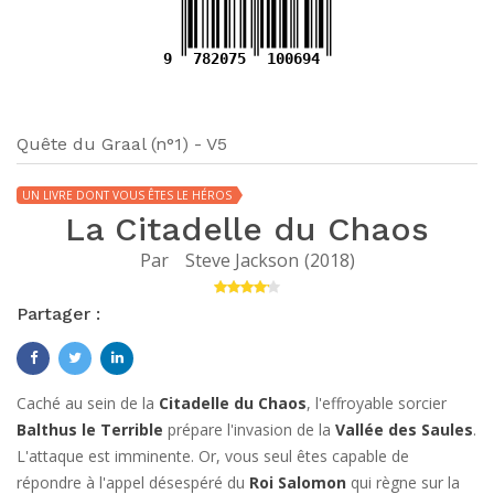
9
782075
100694
Quête du Graal (n°1) - V5
UN LIVRE DONT VOUS ÊTES LE HÉROS
La Citadelle du Chaos
Par
Steve Jackson
(
2018
)
Partager :
Caché au sein de la
Citadelle du Chaos
, l'effroyable sorcier
Balthus le Terrible
prépare l'invasion de la
Vallée des Saules
.
L'attaque est imminente. Or, vous seul êtes capable de
répondre à l'appel désespéré du
Roi Salomon
qui règne sur la