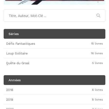
Séries
Défis Fantastiques
15 livres
Loup Solitaire
16 livres
Quête du Graal
5 livres
Années
2018
6 livres
2019
8 livres