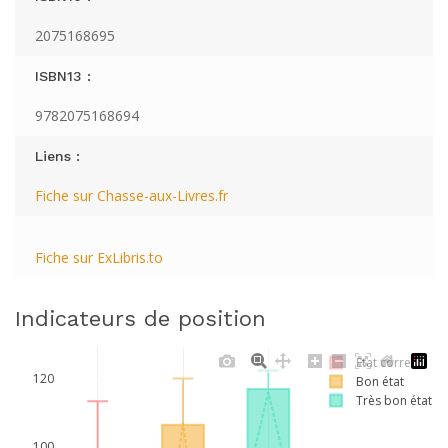
2075168695
ISBN13 :
9782075168694
Liens :
Fiche sur Chasse-aux-Livres.fr
Fiche sur ExLibris.to
Indicateurs de position
Etat correct
120
Bon état
Très bon état
100