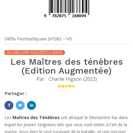
9
782075
168694
Défis Fantastiques (n°26) - V5
UN LIVRE DONT VOUS ÊTES LE HÉROS
Les Maîtres des ténèbres
(Edition Augmentée)
Par
Charlie Higson
(
2022
)
Partager :
Les
Maîtres des Ténèbres
ont attaqué le Monastère Kaï dans
lequel les jeunes Seigneurs tels que vous sont initiés à l'art de la
guerre. Vous êtes le seul survivant de la bataille, et une mission