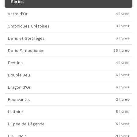
Séries
Astre d'Or
4 livres
Chroniques Crétoises
3 livres
Défis et Sortilèges
8 livres
Défis Fantastiques
56 livres
Destins
4 livres
Double Jeu
6 livres
Dragon d'Or
6 livres
Epouvante!
2 livres
Histoire
5 livres
L'Epée de Légende
5 livres
L'Œil Noir
21 livres