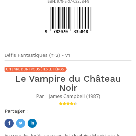
ISBN: 978-2-07-033584-8
9
782070
335848
Défis Fantastiques (n°2) - V1
UN LIVRE DONT VOUS ÊTES LE HÉROS
Le Vampire du Château
Noir
Par
James Campbell
(
1987
)
Partager :
Au cœur des forêts sauvages de la lointaine Mauristasie, le