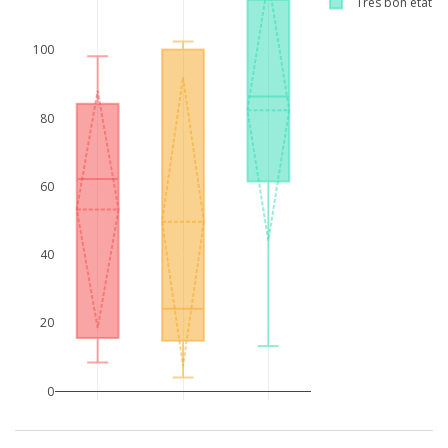
Très bon état
100
80
60
40
20
0