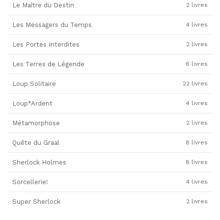
Le Maître du Destin
2 livres
Les Messagers du Temps
4 livres
Les Portes Interdites
2 livres
Les Terres de Légende
6 livres
Loup Solitaire
22 livres
Loup*Ardent
4 livres
Métamorphose
2 livres
Quête du Graal
8 livres
Sherlock Holmes
8 livres
Sorcellerie!
4 livres
Super Sherlock
2 livres