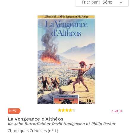
Trier par :
N°351
7.58 €
La Vengeance d'Althéos
de
John Butterfield
et
David Honigmann
et
Philip Parker
Chroniques Crétoises (n° 1 )