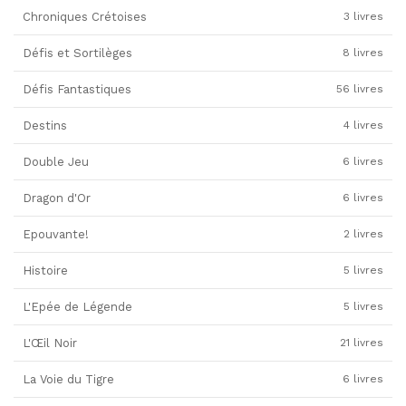
Chroniques Crétoises
3 livres
Défis et Sortilèges
8 livres
Défis Fantastiques
56 livres
Destins
4 livres
Double Jeu
6 livres
Dragon d'Or
6 livres
Epouvante!
2 livres
Histoire
5 livres
L'Epée de Légende
5 livres
L'Œil Noir
21 livres
La Voie du Tigre
6 livres