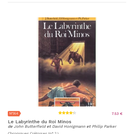
N°364
7.53 €
Le Labyrinthe du Roi Minos
de
John Butterfield
et
David Honigmann
et
Philip Parker
Chroniques Crétoises (n° 2 )