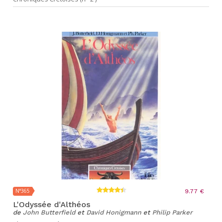
N°365
9.77 €
L'Odyssée d'Althéos
de
John Butterfield
et
David Honigmann
et
Philip Parker