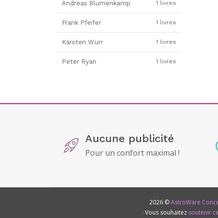
Andreas Blumenkamp
1 livres
Frank Pfeifer
1 livres
Karsten Wurr
1 livres
Peter Ryan
1 livres
Aucune publicité
Pour un confort maximal !
2026 ©
AstroWare Conc
•
Vous souhaitez
soutenir ce