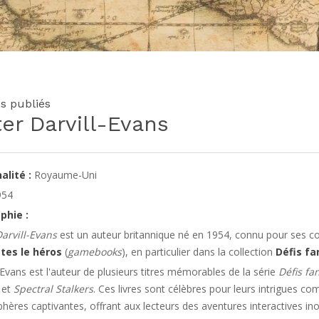
es publiés
er Darvill-Evans
alité :
Royaume-Uni
54
phie :
Darvill-Evans
est un auteur britannique né en 1954, connu pour ses co
tes le héros
(
gamebooks
), en particulier dans la collection
Défis fa
-Evans est l'auteur de plusieurs titres mémorables de la série
Défis fa
, et
Spectral Stalkers
. Ces livres sont célèbres pour leurs intrigues co
ères captivantes, offrant aux lecteurs des aventures interactives ino