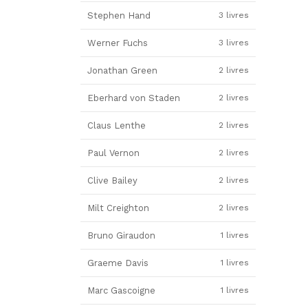
Stephen Hand
3 livres
Werner Fuchs
3 livres
Jonathan Green
2 livres
Eberhard von Staden
2 livres
Claus Lenthe
2 livres
Paul Vernon
2 livres
Clive Bailey
2 livres
Milt Creighton
2 livres
Bruno Giraudon
1 livres
Graeme Davis
1 livres
Marc Gascoigne
1 livres