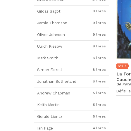
Gildas Sagot
9 livres
Jamie Thomson
9 livres
Oliver Johnson
9 livres
Ulrich Kiesow
9 livres
Mark Smith
8 livres
N°417
Simon Farrell
8 livres
La For
Cauch
Jonathan Sutherland
8 livres
de
Pete
Défis Fa
Andrew Chapman
5 livres
Keith Martin
5 livres
Gerald Lientz
5 livres
Ian Page
4 livres