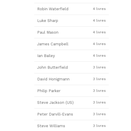
Robin Waterfield
4 livres
Luke Sharp
4 livres
Paul Mason
4 livres
James Campbell
4 livres
Ian Bailey
4 livres
John Butterfield
3 livres
David Honigmann
3 livres
Philip Parker
3 livres
Steve Jackson (US)
3 livres
Peter Darvill-Evans
3 livres
Steve Williams
3 livres