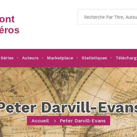
dont
éros
Séries
Auteurs
Marketplace
Statistiques
Téléchar
Peter Darvill-Evan
Accueil
Peter Darvill-Evans