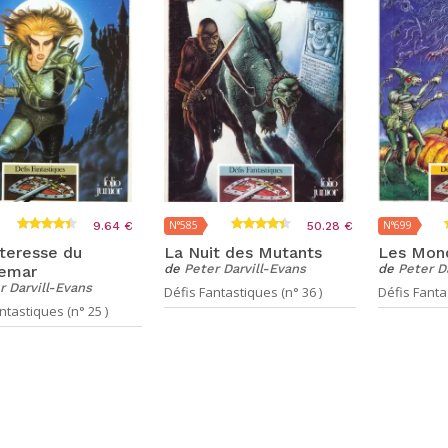
N°585
N°699
9.64 €
50.28 €
teresse du
La Nuit des Mutants
Les Mond
de
Peter Darvill-Evans
de
Peter D
emar
r Darvill-Evans
Défis Fantastiques (n° 36 )
Défis Fantas
ntastiques (n° 25 )