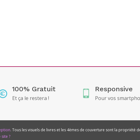
100% Gratuit
Responsive
Et ça le restera !
Pour vos smartpho
eption
. Tous les visuels de livres et les 4èmes de couverture sont la propriété d
 site ?