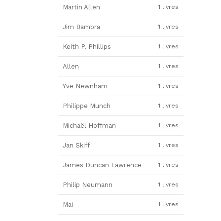
Martin Allen
1 livres
Jim Bambra
1 livres
Keith P. Phillips
1 livres
Allen
1 livres
Yve Newnham
1 livres
Philippe Munch
1 livres
Michaël Hoffman
1 livres
Jan Skiff
1 livres
James Duncan Lawrence
1 livres
Philip Neumann
1 livres
Mai
1 livres