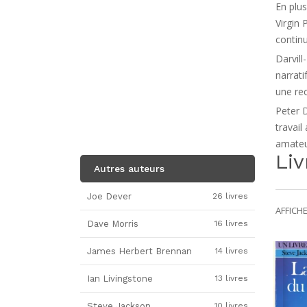
En plus
Virgin
contin
Darvill
narrati
une rec
Peter D
travail
amateur
Liv
Autres auteurs
Joe Dever
26 livres
AFFICHE
Dave Morris
16 livres
James Herbert Brennan
14 livres
Ian Livingstone
13 livres
Steve Jackson
10 livres