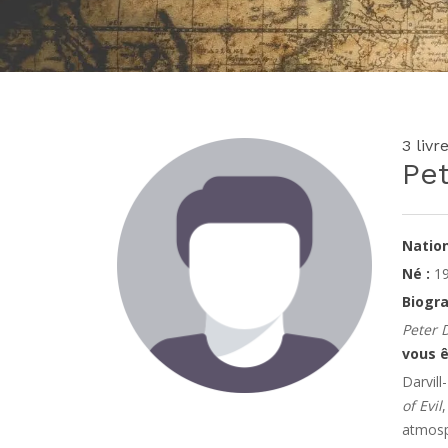
3 livr
Pet
Nation
Né :
19
Biogra
Peter 
vous ê
Darvill
of Evil
atmosph