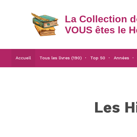
La Collection 
VOUS êtes le H
Accueil
Tous les livres (190)
Top 50
Années
Les H