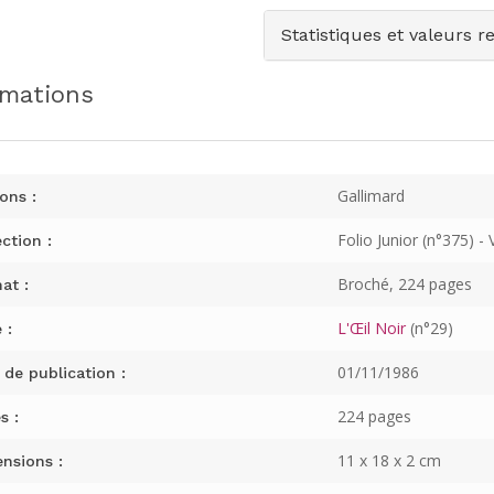
Statistiques et valeurs r
rmations
Gallimard
ons :
Folio Junior (n°375) - 
ction :
Broché, 224 pages
at :
L'Œil Noir
(n°29)
 :
01/11/1986
 de publication :
224 pages
s :
11 x 18 x 2 cm
nsions :