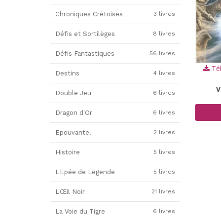
Chroniques Crétoises
3 livres
Défis et Sortilèges
8 livres
Défis Fantastiques
56 livres
Tél
Destins
4 livres
V
Double Jeu
6 livres
Dragon d'Or
6 livres
Epouvante!
2 livres
Histoire
5 livres
L'Epée de Légende
5 livres
L'Œil Noir
21 livres
La Voie du Tigre
6 livres