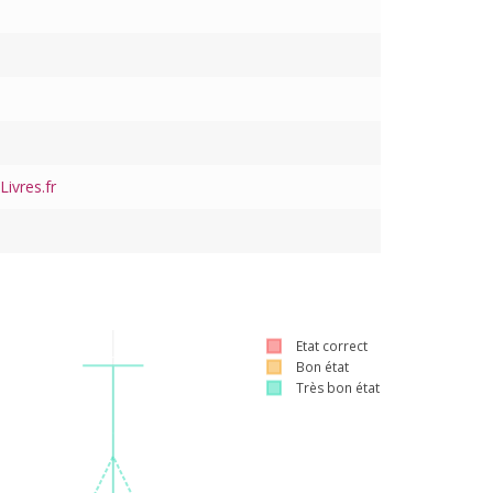
ivres.fr
Etat correct
Bon état
Très bon état