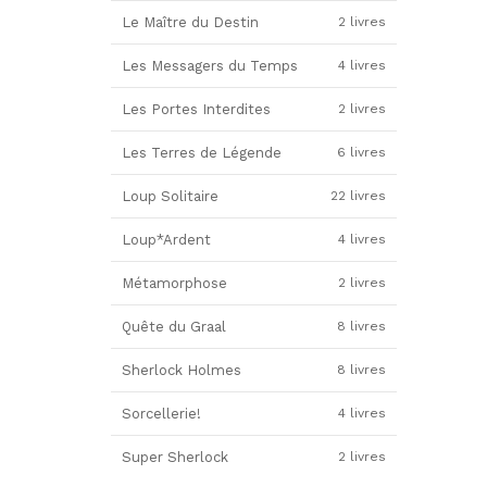
Le Maître du Destin
2 livres
Les Messagers du Temps
4 livres
Les Portes Interdites
2 livres
Les Terres de Légende
6 livres
Loup Solitaire
22 livres
Loup*Ardent
4 livres
Métamorphose
2 livres
Quête du Graal
8 livres
Sherlock Holmes
8 livres
Sorcellerie!
4 livres
Super Sherlock
2 livres