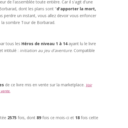
rreur de l'assemblée toute entière. Car il s'agit d'une
 Borbarad, dont les plans sont "
d'apporter la mort,
ns perdre un instant, vous allez devoir vous enfoncer
de la sombre Tour de Borbarad.
par tous les
Héros de niveau 1 à 14
ayant lu le livre
t intitulé :
initiation au jeu d'aventure
. Compatible
res
de ce livre mis en vente sur la marketplace.
Voir
 vente.
ultée
2575
fois, dont
89
fois ce mois-ci et
18
fois cette