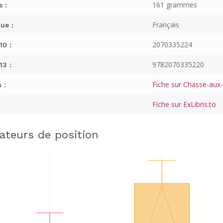
161 grammes
s :
Français
ue :
2070335224
10 :
9782070335220
13 :
Fiche sur Chasse-aux-L
 :
Fiche sur ExLibris.to
cateurs de position