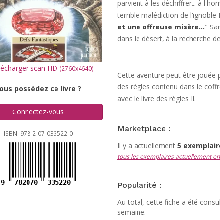
parvient à les déchiffrer... à l'ho
terrible malédiction de l'ignoble
et une affreuse misère...
" Sa
dans le désert, à la recherche 
écharger scan HD
(2760x4640)
Cette aventure peut être jouée 
des règles contenu dans le coffre
ous possédez ce livre ?
avec le livre des règles II.
Connectez-vous
Marketplace :
ISBN: 978-2-07-033522-0
Il y a actuellement
5 exemplai
tous les exemplaires actuellement en
9
782070
335220
Popularité :
Au total, cette fiche a été cons
semaine.