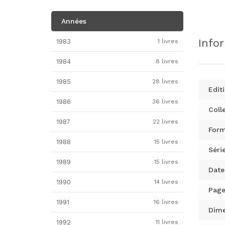
Années
Info
1983
1 livres
1984
8 livres
1985
28 livres
Editi
1986
36 livres
Colle
1987
22 livres
Form
1988
15 livres
Série
1989
15 livres
Date
1990
14 livres
Page
1991
16 livres
Dime
1992
11 livres