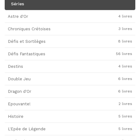
Séries
Astre d'Or
4 livres
Chroniques Crétoises
3 livres
Défis et Sortilèges
8 livres
Défis Fantastiques
56 livres
Destins
4 livres
Double Jeu
6 livres
Dragon d'Or
6 livres
Epouvante!
2 livres
Histoire
5 livres
L'Epée de Légende
5 livres