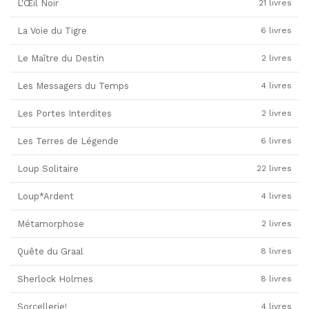
L'Œil Noir
21 livres
La Voie du Tigre
6 livres
Le Maître du Destin
2 livres
Les Messagers du Temps
4 livres
Les Portes Interdites
2 livres
Les Terres de Légende
6 livres
Loup Solitaire
22 livres
Loup*Ardent
4 livres
Métamorphose
2 livres
Quête du Graal
8 livres
Sherlock Holmes
8 livres
Sorcellerie!
4 livres