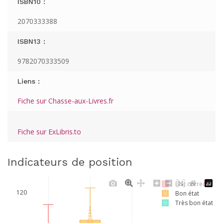
ISBN10 :
2070333388
ISBN13 :
9782070333509
Liens :
Fiche sur Chasse-aux-Livres.fr
Fiche sur ExLibris.to
Indicateurs de position
Etat correct
120
Bon état
Très bon état