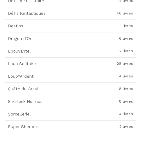
Défis de l'Histoire
4 livres
Défis Fantastiques
40 livres
Destins
1 livres
Dragon d'Or
6 livres
Epouvante!
2 livres
Loup Solitaire
28 livres
Loup*Ardent
4 livres
Quête du Graal
8 livres
Sherlock Holmes
8 livres
Sorcellerie!
4 livres
Super Sherlock
2 livres