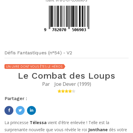
ISBN: 978-2-07-050690-3
9
782070
506903
Défis Fantastiques (n°54) - V2
UN LIVRE DONT VOUS ÊTES LE HÉROS
Le Combat des Loups
Par
Joe Dever
(
1999
)
Partager :
La princesse
Télessa
vient d'être enlevée ! Telle est la
surprenante nouvelle que vous révèle le roi
Jonthane
dès votre