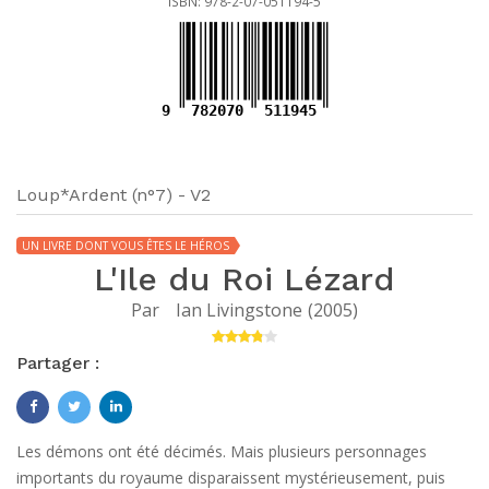
ISBN: 978-2-07-051194-5
9
782070
511945
Loup*Ardent (n°7) - V2
UN LIVRE DONT VOUS ÊTES LE HÉROS
L'Ile du Roi Lézard
Par
Ian Livingstone
(
2005
)
Partager :
Les démons ont été décimés. Mais plusieurs personnages
importants du royaume disparaissent mystérieusement, puis