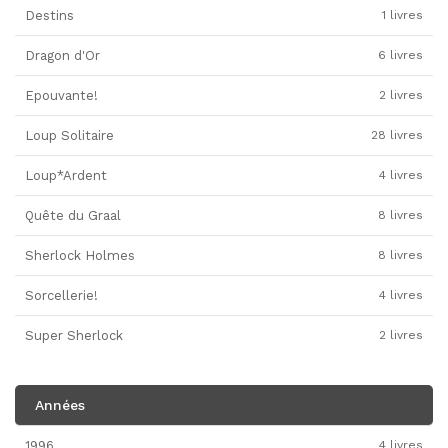
Destins
1 livres
Dragon d'Or
6 livres
Epouvante!
2 livres
Loup Solitaire
28 livres
Loup*Ardent
4 livres
Quête du Graal
8 livres
Sherlock Holmes
8 livres
Sorcellerie!
4 livres
Super Sherlock
2 livres
Années
1996
4 livres