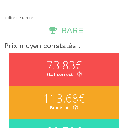
Indice de rareté :
RARE
Prix moyen constatés :
73.83€
Etat correct
113.68€
Bon état