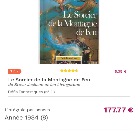
N°252
5.38 €
Le Sorcier de la Montagne de Feu
de
Steve Jackson
et
Ian Livingstone
Défis Fantastiques (n° 1 )
177.77 €
L'intégrale par années
Année
1984
(8)