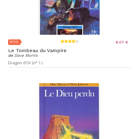
N°316
6.07 €
Le Tombeau du Vampire
de
Dave Morris
Dragon d'Or (n° 1 )