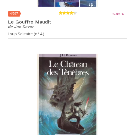
N°297
6.42 €
Le Gouffre Maudit
de
Joe Dever
Loup Solitaire (n° 4 )