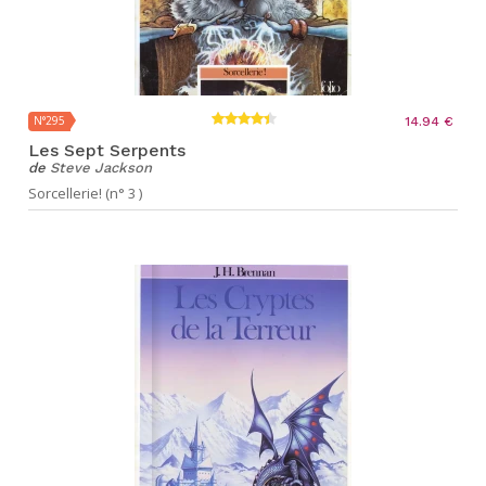
N°295
14.94 €
Les Sept Serpents
de
Steve Jackson
Sorcellerie! (n° 3 )