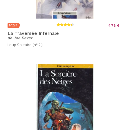
N°291
4.78 €
La Traversée Infernale
de
Joe Dever
Loup Solitaire (n° 2 )