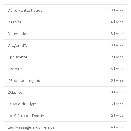
Défis Fantastiques
56 livres
Destins
4 livres
Double Jeu
6 livres
Dragon d'Or
6 livres
Epouvante!
2 livres
Histoire
5 livres
L'Epée de Légende
5 livres
L'Œil Noir
21 livres
La Voie du Tigre
6 livres
Le Maître du Destin
2 livres
Les Messagers du Temps
4 livres