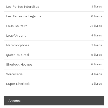
Les Portes Interdites
2 livres
Les Terres de Légende
6 livres
Loup Solitaire
22 livres
Loup*Ardent
4 livres
Métamorphose
2 livres
Quête du Graal
8 livres
Sherlock Holmes
8 livres
Sorcellerie!
4 livres
Super Sherlock
2 livres
Années