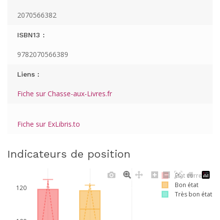
2070566382
ISBN13 :
9782070566389
Liens :
Fiche sur Chasse-aux-Livres.fr
Fiche sur ExLibris.to
Indicateurs de position
Etat correct
Bon état
120
Très bon état