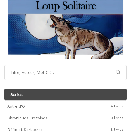
Séries
Astre d'Or
4 livres
Chroniques Crétoises
3 livres
Défis et Sortilèges
8 livres