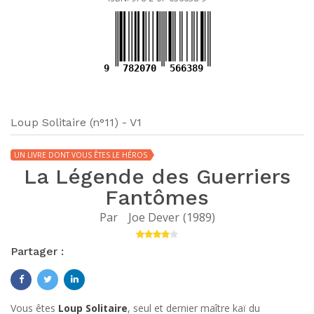
9
782070
566389
Loup Solitaire (n°11) - V1
UN LIVRE DONT VOUS ÊTES LE HÉROS
La Légende des Guerriers
Fantômes
Par
Joe Dever
(
1989
)
Partager :
Vous êtes
Loup Solitaire
, seul et dernier maître kaï du