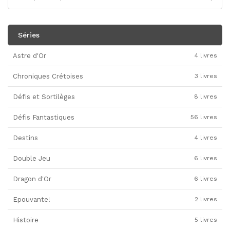
Séries
Astre d'Or
4 livres
Chroniques Crétoises
3 livres
Défis et Sortilèges
8 livres
Défis Fantastiques
56 livres
Destins
4 livres
Double Jeu
6 livres
Dragon d'Or
6 livres
Epouvante!
2 livres
Histoire
5 livres