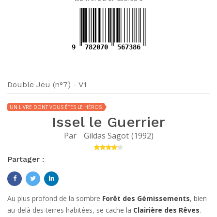
9
782070
567386
Double Jeu (n°7) - V1
UN LIVRE DONT VOUS ÊTES LE HÉROS
Issel le Guerrier
Par
Gildas Sagot
(
1992
)
Partager :
Au plus profond de la sombre
Forêt des Gémissements
, bien
au-delà des terres habitées, se cache la
Clairière des Rêves
.