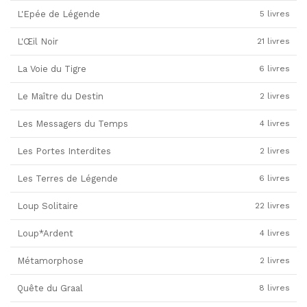
L'Epée de Légende
5 livres
L'Œil Noir
21 livres
La Voie du Tigre
6 livres
Le Maître du Destin
2 livres
Les Messagers du Temps
4 livres
Les Portes Interdites
2 livres
Les Terres de Légende
6 livres
Loup Solitaire
22 livres
Loup*Ardent
4 livres
Métamorphose
2 livres
Quête du Graal
8 livres