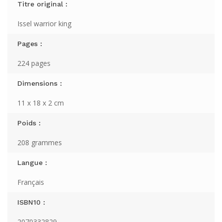
Titre original :
Issel warrior king
Pages :
224 pages
Dimensions :
11 x 18 x 2 cm
Poids :
208 grammes
Langue :
Français
ISBN10 :
2070332829