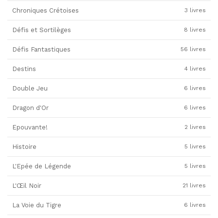
Chroniques Crétoises
3 livres
Défis et Sortilèges
8 livres
Défis Fantastiques
56 livres
Destins
4 livres
Double Jeu
6 livres
Dragon d'Or
6 livres
Epouvante!
2 livres
Histoire
5 livres
L'Epée de Légende
5 livres
L'Œil Noir
21 livres
La Voie du Tigre
6 livres