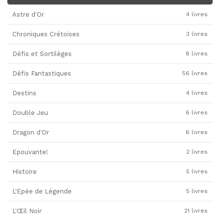
Astre d'Or
4 livres
Chroniques Crétoises
3 livres
Défis et Sortilèges
8 livres
Défis Fantastiques
56 livres
Destins
4 livres
Double Jeu
6 livres
Dragon d'Or
6 livres
Epouvante!
2 livres
Histoire
5 livres
L'Epée de Légende
5 livres
L'Œil Noir
21 livres