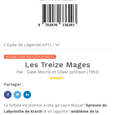
9
782070
336203
L'Epée de Légende (n°1) - V1
UN LIVRE DONT VOUS ÊTES LE HÉROS
Les Treize Mages
Par
Dave Morris
et
Oliver Johnson
(
1992
)
Partager :
La fortune est promise à celui qui saura déjouer l'
Epreuve du
Labyrinthe de Krarth
et en rapporter l'
emblème de la