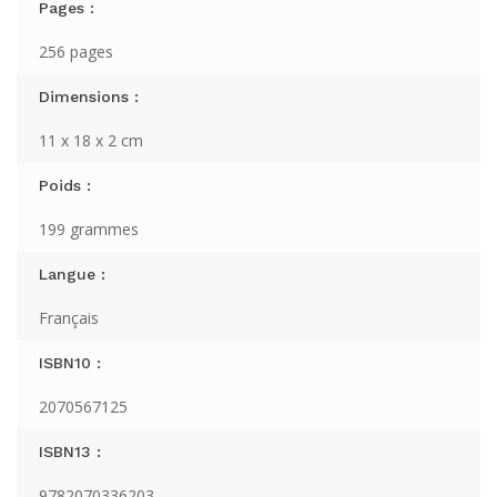
Pages :
256 pages
Dimensions :
11 x 18 x 2 cm
Poids :
199 grammes
Langue :
Français
ISBN10 :
2070567125
ISBN13 :
9782070336203