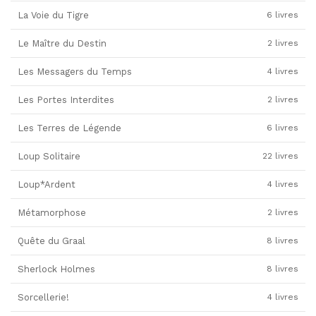
La Voie du Tigre
6 livres
Le Maître du Destin
2 livres
Les Messagers du Temps
4 livres
Les Portes Interdites
2 livres
Les Terres de Légende
6 livres
Loup Solitaire
22 livres
Loup*Ardent
4 livres
Métamorphose
2 livres
Quête du Graal
8 livres
Sherlock Holmes
8 livres
Sorcellerie!
4 livres