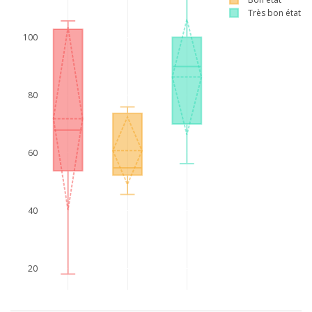
Très bon état
100
80
60
40
20