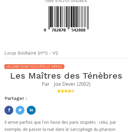
ISBN: 978-2-07-054288-8
9
782070
542888
Loup Solitaire (n°1) - V2
UN LIVRE DONT VOUS ÊTES LE HÉROS
Les Maîtres des Ténèbres
Par
Joe Dever
(
2002
)
Partager :
Il arrive parfois que l'on fasse des paris stupides : celui, par
exemple, de passer la nuit dans le sarcophage du pharaon