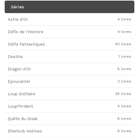
Séries
Astre d'Or
4 livres
Défis de l'Histoire
4 livres
Défis Fantastiques
40 livres
Destins
1 livres
Dragon d'Or
6 livres
Epouvante!
2 livres
Loup Solitaire
28 livres
Loup*Ardent
4 livres
Quête du Graal
8 livres
Sherlock Holmes
8 livres