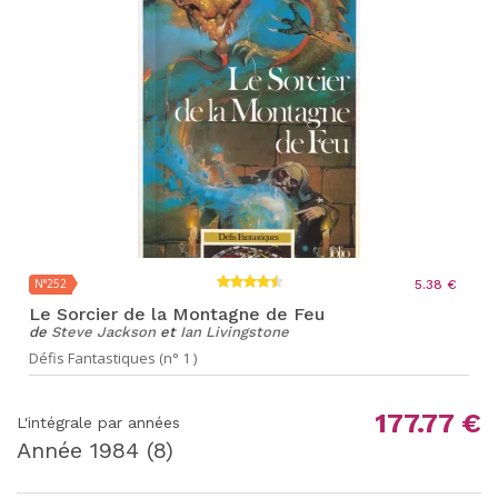
N°252
5.38 €
Le Sorcier de la Montagne de Feu
de
Steve Jackson
et
Ian Livingstone
Défis Fantastiques (n° 1 )
177.77 €
L'intégrale par années
Année
1984
(8)