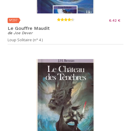
N°297
6.42 €
Le Gouffre Maudit
de
Joe Dever
Loup Solitaire (n° 4 )