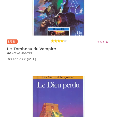
N°316
6.07 €
Le Tombeau du Vampire
de
Dave Morris
Dragon d'Or (n° 1 )