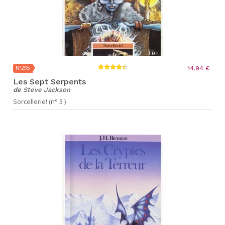
N°295
14.94 €
Les Sept Serpents
de
Steve Jackson
Sorcellerie! (n° 3 )