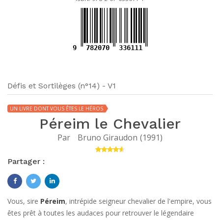
9
782070
336111
Défis et Sortilèges (n°14) - V1
UN LIVRE DONT VOUS ÊTES LE HÉROS
Péreim le Chevalier
Par
Bruno Giraudon
(
1991
)
Partager :
Vous, sire
Péreim
, intrépide seigneur chevalier de l'empire, vous
êtes prêt à toutes les audaces pour retrouver le légendaire