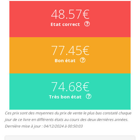
48.57€
Etat correct
77.45€
Bon état
74.68€
Très bon état
Ces prix sont des moyennes du prix de vente le plus bas constaté chaque
jour de ce livre en différents états au cours des deux dernières années.
Dernière mise à jour : 04/12/2024 à 00:50:03