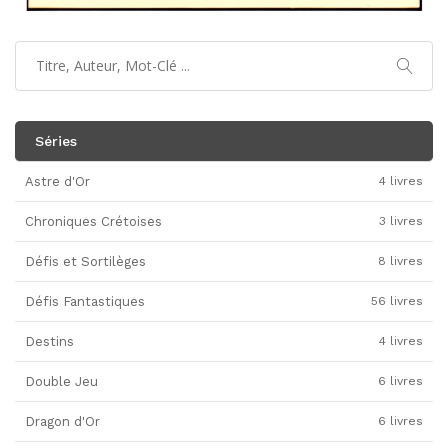
Séries
Astre d'Or
4 livres
Chroniques Crétoises
3 livres
Défis et Sortilèges
8 livres
Défis Fantastiques
56 livres
Destins
4 livres
Double Jeu
6 livres
Dragon d'Or
6 livres