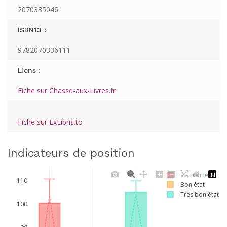
2070335046
ISBN13 :
9782070336111
Liens :
Fiche sur Chasse-aux-Livres.fr
Fiche sur ExLibris.to
Indicateurs de position
Etat correct
110
Bon état
Très bon état
100