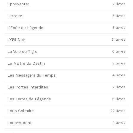
Epouvante!
2 livres
Histoire
5 livres
L'Epée de Légende
5 livres
L'Œil Noir
21 livres
La Voie du Tigre
6 livres
Le Maître du Destin
2 livres
Les Messagers du Temps
4 livres
Les Portes Interdites
2 livres
Les Terres de Légende
6 livres
Loup Solitaire
22 livres
Loup*Ardent
4 livres