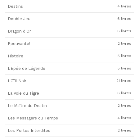
Destins
4 livres
Double Jeu
6 livres
Dragon d'Or
6 livres
Epouvante!
2 livres
Histoire
5 livres
L'Epée de Légende
5 livres
L'Œil Noir
21 livres
La Voie du Tigre
6 livres
Le Maître du Destin
2 livres
Les Messagers du Temps
4 livres
Les Portes Interdites
2 livres