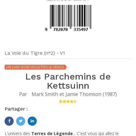
9
782070
335497
La Voie du Tigre (n°2) - V1
UN LIVRE DONT VOUS ÊTES LE HÉROS
Les Parchemins de
Kettsuinn
Par
Mark Smith
et
Jamie Thomson
(
1987
)
Partager :
L'univers des
Terres de Légende
... C'est vous qui allez le