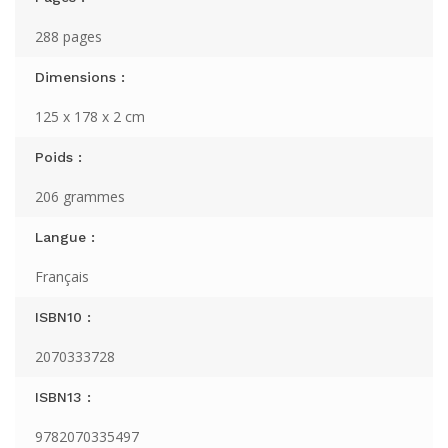
288 pages
Dimensions :
125 x 178 x 2 cm
Poids :
206 grammes
Langue :
Français
ISBN10 :
2070333728
ISBN13 :
9782070335497