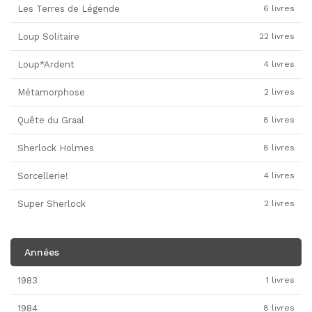
Les Terres de Légende
6 livres
Loup Solitaire
22 livres
Loup*Ardent
4 livres
Métamorphose
2 livres
Quête du Graal
8 livres
Sherlock Holmes
8 livres
Sorcellerie!
4 livres
Super Sherlock
2 livres
Années
1983
1 livres
1984
8 livres