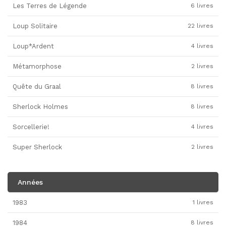
Les Terres de Légende
6 livres
Loup Solitaire
22 livres
Loup*Ardent
4 livres
Métamorphose
2 livres
Quête du Graal
8 livres
Sherlock Holmes
8 livres
Sorcellerie!
4 livres
Super Sherlock
2 livres
Années
1983
1 livres
1984
8 livres