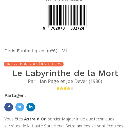
9
782070
332724
Défis Fantastiques (n°6) - V1
UN LIVRE DONT VOUS ÊTES LE HÉROS
Le Labyrinthe de la Mort
Par
Ian Page
et
Joe Dever
(
1986
)
Partager :
Vous êtes
Astre d'Or
, sorcier Majdar initié aux techniques
secrètes de la Haute Sorcellerie. Seize années se sont écoulées