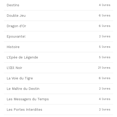
Destins
4 livres
Double Jeu
6 livres
Dragon d'Or
6 livres
Epouvante!
2 livres
Histoire
5 livres
L'Epée de Légende
5 livres
L'Œil Noir
21 livres
La Voie du Tigre
6 livres
Le Maître du Destin
2 livres
Les Messagers du Temps
4 livres
Les Portes Interdites
2 livres