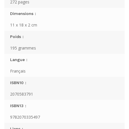
272 pages
Dimensions :
11 x 18 x 2 cm
Poids :
195 grammes
Langue :
Français
ISBN10 :
2070583791
ISBN13 :
9782070335497
Liens :