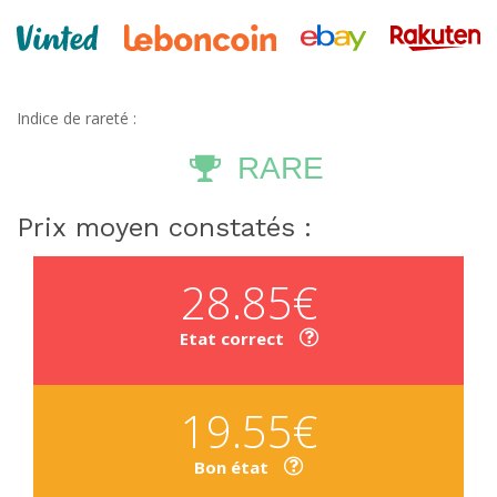
Indice de rareté :
RARE
Prix moyen constatés :
28.85€
Etat correct
19.55€
Bon état