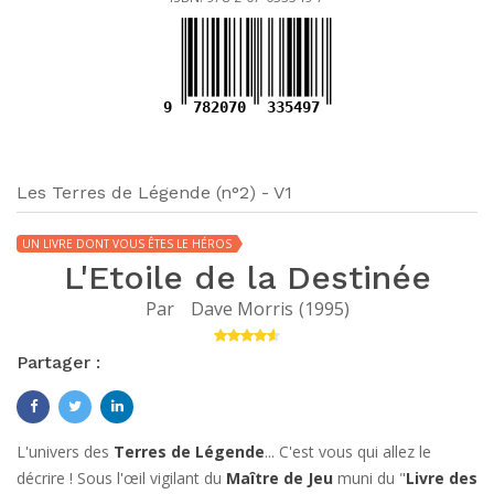
9
782070
335497
Les Terres de Légende (n°2) - V1
UN LIVRE DONT VOUS ÊTES LE HÉROS
L'Etoile de la Destinée
Par
Dave Morris
(
1995
)
Partager :
L'univers des
Terres de Légende
... C'est vous qui allez le
décrire ! Sous l'œil vigilant du
Maître de Jeu
muni du "
Livre des