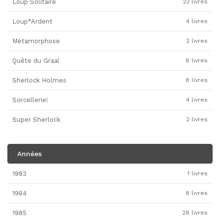
Loup Solitaire
22 livres
Loup*Ardent
4 livres
Métamorphose
2 livres
Quête du Graal
8 livres
Sherlock Holmes
8 livres
Sorcellerie!
4 livres
Super Sherlock
2 livres
Années
1983
1 livres
1984
8 livres
1985
28 livres