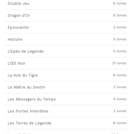
Double Jeu
6 livres
Dragon d'Or
6 livres
Epouvante!
2 livres
Histoire
5 livres
L'Epée de Légende
5 livres
L'Œil Noir
21 livres
La Voie du Tigre
6 livres
Le Maître du Destin
2 livres
Les Messagers du Temps
4 livres
Les Portes Interdites
2 livres
Les Terres de Légende
6 livres