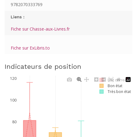
9782070333769
Liens :
Fiche sur Chasse-aux-Livres.fr
Fiche sur ExLibris.to
Indicateurs de position
120
Etat correct
Bon état
Très bon état
100
80