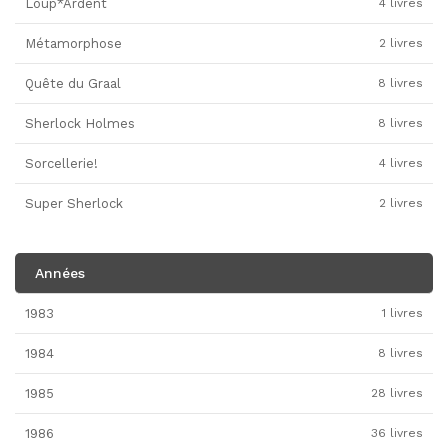
Loup*Ardent
4 livres
Métamorphose
2 livres
Quête du Graal
8 livres
Sherlock Holmes
8 livres
Sorcellerie!
4 livres
Super Sherlock
2 livres
Années
1983
1 livres
1984
8 livres
1985
28 livres
1986
36 livres