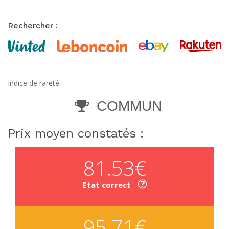
Rechercher :
Indice de rareté :
COMMUN
Prix moyen constatés :
81.53€
Etat correct
95.71€