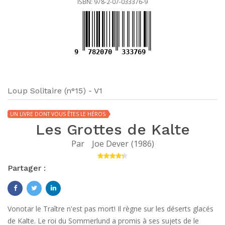
ISBN: 978-2-07-033376-9
9
782070
333769
Loup Solitaire (n°15) - V1
UN LIVRE DONT VOUS ÊTES LE HÉROS
Les Grottes de Kalte
Par
Joe Dever
(
1986
)
Partager :
Vonotar le Traître n'est pas mort! Il règne sur les déserts glacés
de Kalte. Le roi du Sommerlund a promis à ses sujets de le