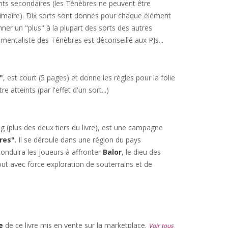
nts secondaires (les Ténèbres ne peuvent être
maire). Dix sorts sont donnés pour chaque élément
er un "plus" à la plupart des sorts des autres
émentaliste des Ténèbres est déconseillé aux PJs...
"
, est court (5 pages) et donne les règles pour la folie
atteints (par l'effet d'un sort...)
ng (plus des deux tiers du livre), est une campagne
res"
. Il se déroule dans une région du pays
l conduira les joueurs à affronter
Balor
, le dieu des
tout avec force exploration de souterrains et de
e
de ce livre mis en vente sur la marketplace.
Voir tous