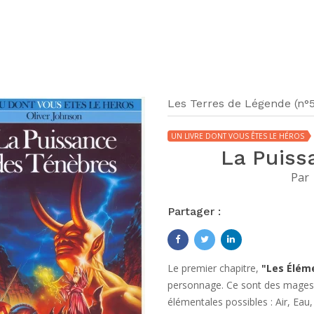
Les Terres de Légende (n°5
UN LIVRE DONT VOUS ÊTES LE HÉROS
La Puiss
Par
Partager :
Le premier chapitre,
"Les Élém
personnage. Ce sont des mages q
élémentales possibles : Air, Ea