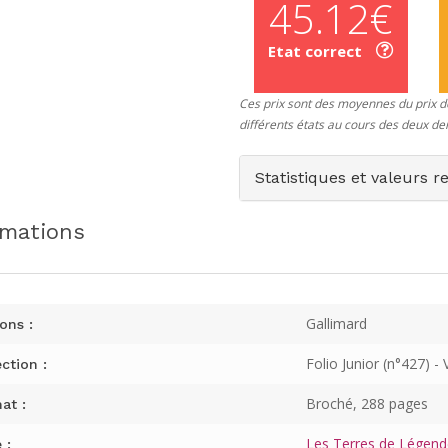
45.12€
Etat correct
Ces prix sont des moyennes du prix de
différents états au cours des deux de
Statistiques et valeurs r
rmations
Gallimard
ons :
Folio Junior (n°427) - 
ction :
Broché, 288 pages
at :
Les Terres de Légend
 :