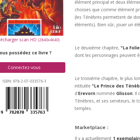
élément principal et deux éléme
choisies que comme élément pri
(les Ténèbres permettent de donn
éléments). Bien sûr, jouer un él
écharger scan HD
(2840x4640)
Le deuxième chapitre,
"La Folie
ous possédez ce livre ?
dont les personnages peuvent être 
Connectez-vous
Le troisième chapitre, le plus lo
ISBN: 978-2-07-033576-3
intitulée
"Le Prince des Ténèb
d'
Erevorn
nommée
Glisson
. I
Ténèbres, et ses serviteurs, le 
temples.
9
782070
335763
Marketplace :
Il y a actuellement
1 exemplair