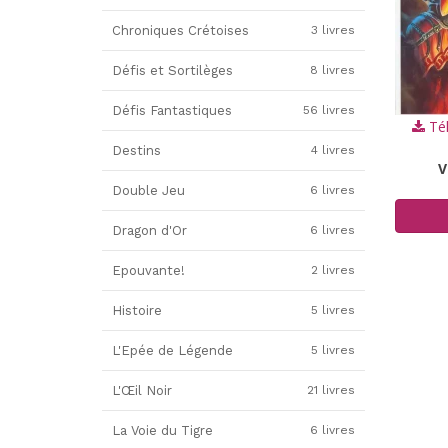
Chroniques Crétoises
3 livres
Défis et Sortilèges
8 livres
Défis Fantastiques
56 livres
Tél
Destins
4 livres
V
Double Jeu
6 livres
Dragon d'Or
6 livres
Epouvante!
2 livres
Histoire
5 livres
L'Epée de Légende
5 livres
L'Œil Noir
21 livres
La Voie du Tigre
6 livres