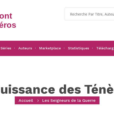
dont
éros
Séries
Auteurs
Marketplace
Statistiques
Téléchar
uissance des Tén
Accueil
Les Seigneurs de la Guerre