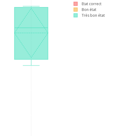
Etat correct
Bon état
Très bon état