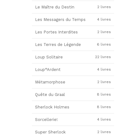
Le Maître du Destin
2 livres
Les Messagers du Temps
4 livres
Les Portes Interdites
2 livres
Les Terres de Légende
6 livres
Loup Solitaire
22 livres
Loup*Ardent
4 livres
Métamorphose
2 livres
Quête du Graal
8 livres
Sherlock Holmes
8 livres
Sorcellerie!
4 livres
Super Sherlock
2 livres