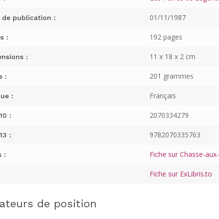
01/11/1987
 de publication :
192 pages
s :
11 x 18 x 2 cm
nsions :
201 grammes
s :
Français
ue :
2070334279
10 :
9782070335763
13 :
Fiche sur Chasse-aux-L
 :
Fiche sur ExLibris.to
cateurs de position