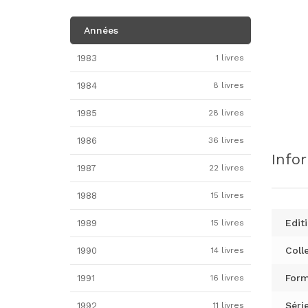
Années
1983
1 livres
1984
8 livres
1985
28 livres
1986
36 livres
Info
1987
22 livres
1988
15 livres
Editi
1989
15 livres
Colle
1990
14 livres
Form
1991
16 livres
Série
1992
11 livres