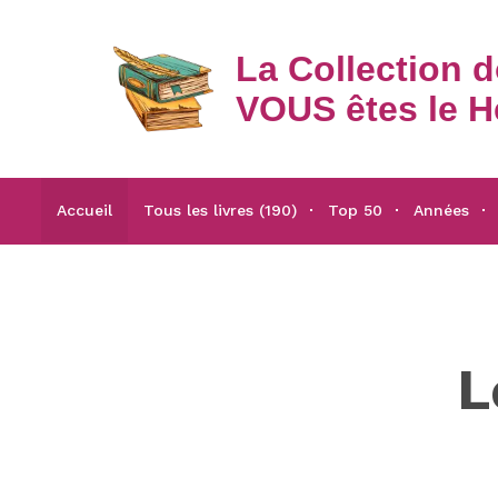
La Collection 
VOUS êtes le H
Accueil
Tous les livres (190)
Top 50
Années
L