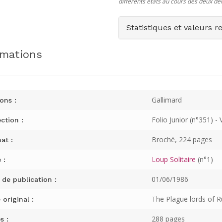
différents états au cours des deux de
Statistiques et valeurs r
rmations
Gallimard
ons :
Folio Junior (n°351) - 
ction :
Broché, 224 pages
at :
Loup Solitaire
(n°1)
 :
01/06/1986
 de publication :
The Plague lords of R
 original :
288 pages
s :