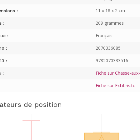
11 x 18 x 2 cm
nsions :
209 grammes
s :
Français
ue :
2070336085
10 :
9782070333516
13 :
Fiche sur Chasse-aux-L
 :
Fiche sur ExLibris.to
cateurs de position