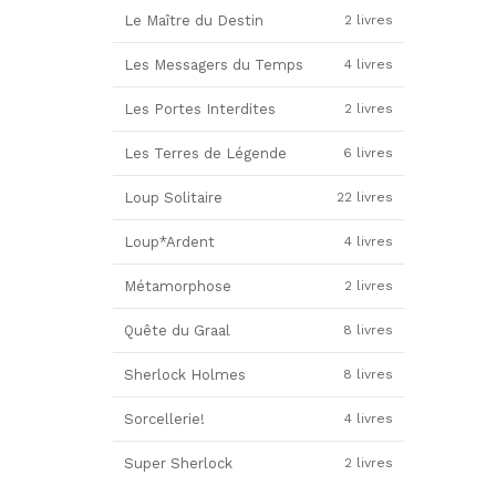
Le Maître du Destin
2 livres
Les Messagers du Temps
4 livres
Les Portes Interdites
2 livres
Les Terres de Légende
6 livres
Loup Solitaire
22 livres
Loup*Ardent
4 livres
Métamorphose
2 livres
Quête du Graal
8 livres
Sherlock Holmes
8 livres
Sorcellerie!
4 livres
Super Sherlock
2 livres