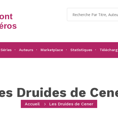
dont
éros
Séries
Auteurs
Marketplace
Statistiques
Téléchar
es Druides de Cen
Accueil
Les Druides de Cener