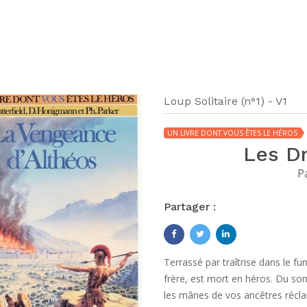
Loup Solitaire (n°1) - V1
UN LIVRE DONT VOUS ÊTES LE HÉROS
Les D
P
Partager :
Terrassé par traîtrise dans le fu
frère, est mort en héros. Du s
les mânes de vos ancêtres réc