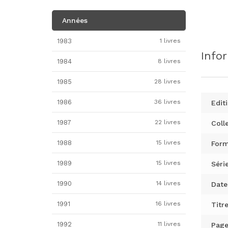
Années
1983
1 livres
Info
1984
8 livres
1985
28 livres
1986
36 livres
Editi
1987
22 livres
Colle
1988
15 livres
Form
1989
15 livres
Série
1990
14 livres
Date
1991
16 livres
Titre
1992
11 livres
Page