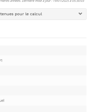
rnières années. Dernière mise à jour : 19/01/2025 à 05:30:03
etenues pour le calcul
V1
uel