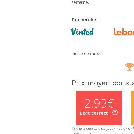
semaine.
Rechercher :
Indice de rareté :
Prix moyen consta
2.93€
Etat correct
Ces prix sont des moyennes du prix de