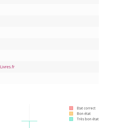
ivres.fr
Etat correct
Bon état
Très bon état