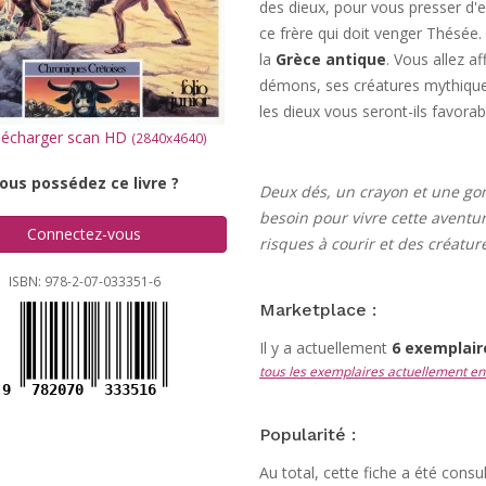
des dieux, pour vous presser d'
ce frère qui doit venger Thésée.
la
Grèce antique
. Vous allez a
démons, ses créatures mythique
les dieux vous seront-ils favorab
écharger scan HD
(2840x4640)
ous possédez ce livre ?
Deux dés, un crayon et une go
besoin pour vivre cette aventur
Connectez-vous
risques à courir et des créatur
ISBN: 978-2-07-033351-6
Marketplace :
Il y a actuellement
6 exemplai
tous les exemplaires actuellement en
9
782070
333516
Popularité :
Au total, cette fiche a été cons