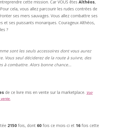
entreprendre cette mission. Car VOUS êtes
Althéos
,
 Pour cela, vous allez parcourir les rudes contrées de
ffronter ses mers sauvages. Vous allez combattre ses
s et ses puissants monarques. Courageux Althéos,
les ?
mme sont les seuls accessoires dont vous aurez
e. Vous seul déciderez de la route à suivre, des
es à combattre. Alors bonne chance...
res
de ce livre mis en vente sur la marketplace.
Voir
 vente.
ultée
2150
fois, dont
60
fois ce mois-ci et
16
fois cette