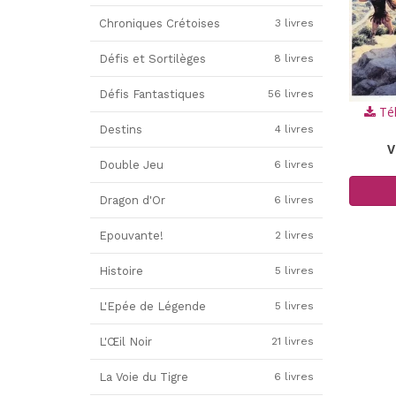
Chroniques Crétoises
3 livres
Défis et Sortilèges
8 livres
Défis Fantastiques
56 livres
Tél
Destins
4 livres
V
Double Jeu
6 livres
Dragon d'Or
6 livres
Epouvante!
2 livres
Histoire
5 livres
L'Epée de Légende
5 livres
L'Œil Noir
21 livres
La Voie du Tigre
6 livres