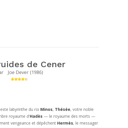
ruides de Cener
ar
Joe Dever
(
1986
)
neste labyrinthe du roi
Minos
,
Thésée
, votre noble
ombre royaume d'
Hadès
— le royaume des morts —
lament vengeance et dépêchent
Hermès
, le messager