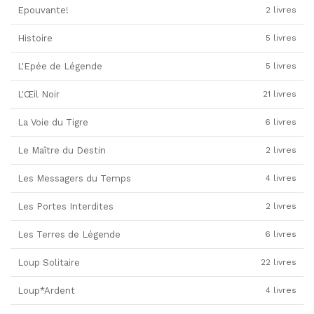
Epouvante!
2 livres
Histoire
5 livres
L'Epée de Légende
5 livres
L'Œil Noir
21 livres
La Voie du Tigre
6 livres
Le Maître du Destin
2 livres
Les Messagers du Temps
4 livres
Les Portes Interdites
2 livres
Les Terres de Légende
6 livres
Loup Solitaire
22 livres
Loup*Ardent
4 livres