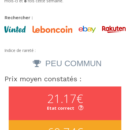
mois-ci et
8
fois cette semaine.
Rechercher :
Indice de rareté :
PEU COMMUN
Prix moyen constatés :
21.17€
Etat correct