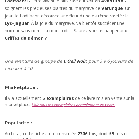
Ladifaahri
- l'être vivant le plus rare qui soit en
Aventurie
-
soignent les précieuses plantes du margrave de
Varunque
. Un
jour, le Ladifaahri découvre une fleur d'une extrême rareté : le
Lys-Jaguar
. À la joie du margrave, va bientôt succéder une
horreur sans nom... la mort rôde... Saurez-vous échapper aux
Griffes du Démon
?
Une aventure de groupe de
L'Oeil Noir
, pour 3 à 6 joueurs de
niveau 5 à 10.
Marketplace :
Il y a actuellement
5 exemplaires
de ce livre mis en vente sur la
marketplace.
Voir tous les exemplaires actuellement en vente.
Popularité :
Au total, cette fiche a été consultée
2306
fois, dont
59
fois ce