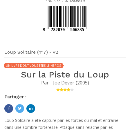
ISBN: 978-2-07-050683-5
9
782070
506835
Loup Solitaire (n°7) - V2
UN LIVRE DONT VOUS ÊTES LE HÉROS
Sur la Piste du Loup
Par
Joe Dever
(
2005
)
Partager :
Loup Solitaire a été capturé par les forces du mal et entraîné
dans une sombre forteresse. Attaqué sans relâche par les