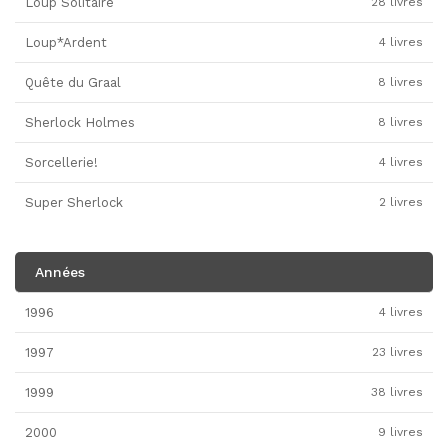
Loup Solitaire
28 livres
Loup*Ardent
4 livres
Quête du Graal
8 livres
Sherlock Holmes
8 livres
Sorcellerie!
4 livres
Super Sherlock
2 livres
Années
1996
4 livres
1997
23 livres
1999
38 livres
2000
9 livres