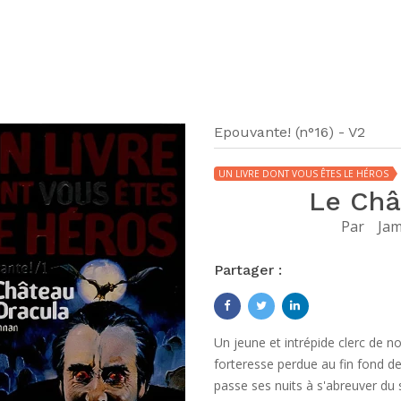
Epouvante! (n°16) - V2
UN LIVRE DONT VOUS ÊTES LE HÉROS
Le Châ
Par
Jam
Partager :
Un jeune et intrépide clerc de no
forteresse perdue au fin fond d
passe ses nuits à s'abreuver du s