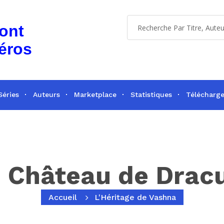
dont
éros
Séries
Auteurs
Marketplace
Statistiques
Télécharg
 Château de Drac
Accueil
L'Héritage de Vashna