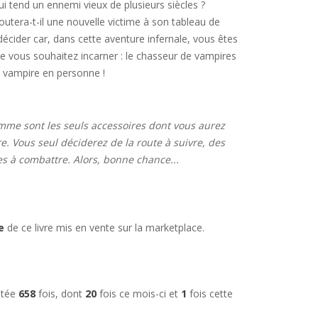
i tend un ennemi vieux de plusieurs siècles ?
outera-t-il une nouvelle victime à son tableau de
écider car, dans cette aventure infernale, vous êtes
ue vous souhaitez incarner : le chasseur de vampires
 vampire en personne !
mme sont les seuls accessoires dont vous aurez
e. Vous seul déciderez de la route à suivre, des
es à combattre. Alors, bonne chance...
e
de ce livre mis en vente sur la marketplace.
ultée
658
fois, dont
20
fois ce mois-ci et
1
fois cette