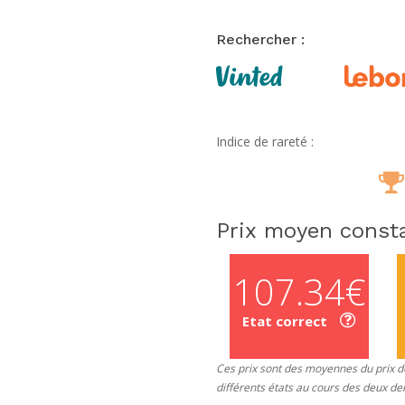
Rechercher :
Indice de rareté :
Prix moyen consta
107.34€
Etat correct
Ces prix sont des moyennes du prix de
différents états au cours des deux de