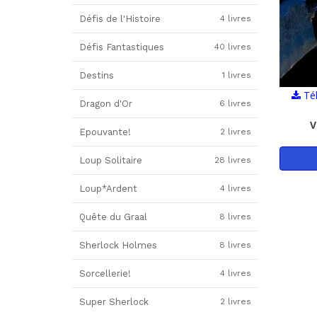
Défis de l'Histoire
4 livres
Défis Fantastiques
40 livres
Destins
1 livres
Tél
Dragon d'Or
6 livres
V
Epouvante!
2 livres
Loup Solitaire
28 livres
Loup*Ardent
4 livres
Quête du Graal
8 livres
Sherlock Holmes
8 livres
Sorcellerie!
4 livres
Super Sherlock
2 livres