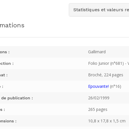
Statistiques et valeurs r
rmations
Gallimard
ons :
Folio Junior (n°681) - 
ction :
Broché, 224 pages
at :
Epouvante!
(n°16)
 :
26/02/1999
 de publication :
265 pages
s :
10,8 x 17,8 x 1,5 cm
nsions :