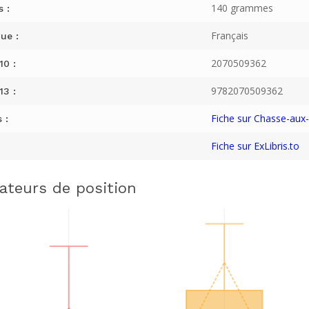
140 grammes
s :
Français
ue :
2070509362
10 :
9782070509362
13 :
Fiche sur Chasse-aux-L
 :
Fiche sur ExLibris.to
cateurs de position