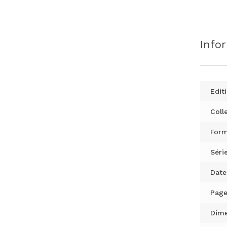
Info
Editi
Colle
Form
Série
Date
Page
Dime