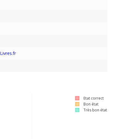
ivres.fr
Etat correct
Bon état
Très bon état