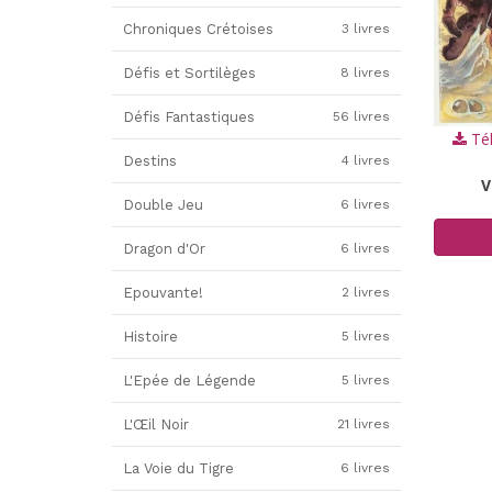
Chroniques Crétoises
3 livres
Défis et Sortilèges
8 livres
Défis Fantastiques
56 livres
Tél
Destins
4 livres
V
Double Jeu
6 livres
Dragon d'Or
6 livres
Epouvante!
2 livres
Histoire
5 livres
L'Epée de Légende
5 livres
L'Œil Noir
21 livres
La Voie du Tigre
6 livres