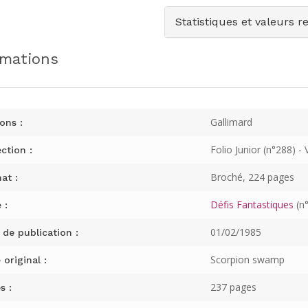
Statistiques et valeurs r
rmations
Gallimard
ons :
Folio Junior (n°288) - 
ction :
Broché, 224 pages
at :
Défis Fantastiques
(n°
 :
01/02/1985
 de publication :
Scorpion swamp
 original :
237 pages
s :