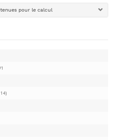
etenues pour le calcul
V1
14)