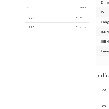
Dime
1993
9 livres
Poid
1994
7 livres
Lang
1995
8 livres
ISBN
ISBN
Liens
Indi
120
100