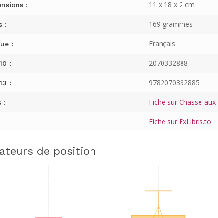
11 x 18 x 2 cm
nsions :
169 grammes
s :
Français
ue :
2070332888
10 :
9782070332885
13 :
Fiche sur Chasse-aux-L
 :
Fiche sur ExLibris.to
cateurs de position