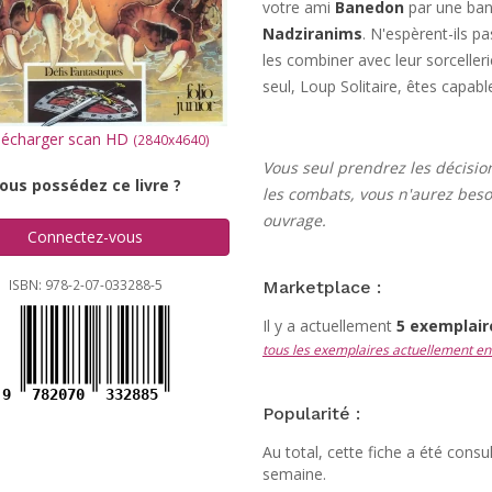
votre ami
Banedon
par une ban
Nadziranims
. N'espèrent-ils pa
les combiner avec leur sorceller
seul, Loup Solitaire, êtes capabl
écharger scan HD
(2840x4640)
Vous seul prendrez les décisio
ous possédez ce livre ?
les combats, vous n'aurez beso
ouvrage.
Connectez-vous
ISBN: 978-2-07-033288-5
Marketplace :
Il y a actuellement
5 exemplai
tous les exemplaires actuellement en
9
782070
332885
Popularité :
Au total, cette fiche a été cons
semaine.