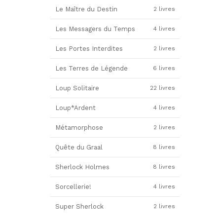
Le Maître du Destin
2 livres
Les Messagers du Temps
4 livres
Les Portes Interdites
2 livres
Les Terres de Légende
6 livres
Loup Solitaire
22 livres
Loup*Ardent
4 livres
Métamorphose
2 livres
Quête du Graal
8 livres
Sherlock Holmes
8 livres
Sorcellerie!
4 livres
Super Sherlock
2 livres