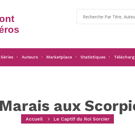
dont
éros
Séries
Auteurs
Marketplace
Statistiques
Téléchar
 Marais aux Scorpi
Accueil
Le Captif du Roi Sorcier