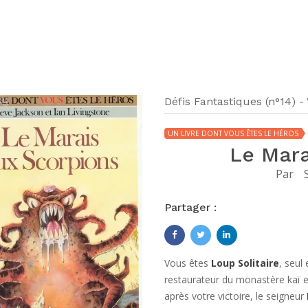
Défis Fantastiques (n°14) -
UN LIVRE DONT VOUS ÊTES LE HÉROS
Le Mara
Par
Partager :
Vous êtes
Loup Solitaire
, seul
restaurateur du monastère kaï e
après votre victoire, le seigneur