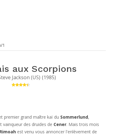
 V1
is aux Scorpions
Steve Jackson (US)
(
1985
)
 et premier grand maître kaï du
Sommerlund
,
t vainqueur des druides de
Cener
. Mais trois mois
Rimoah
est venu vous annoncer l'enlèvement de