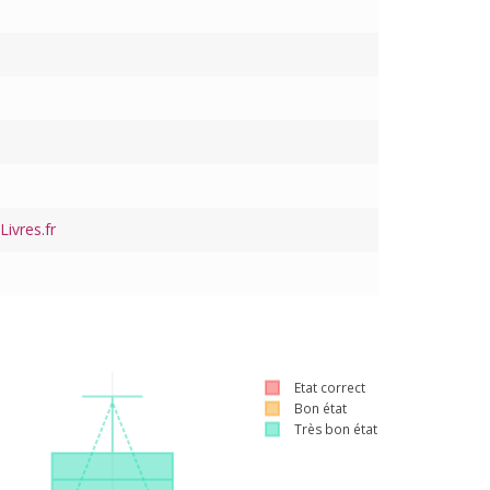
ivres.fr
Etat correct
Bon état
Très bon état