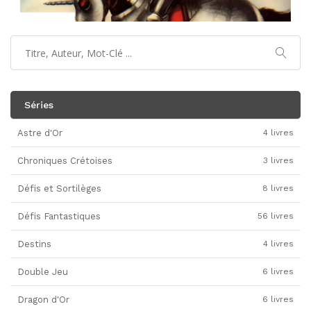
Séries
Astre d'Or
4 livres
Chroniques Crétoises
3 livres
Défis et Sortilèges
8 livres
Défis Fantastiques
56 livres
Destins
4 livres
Double Jeu
6 livres
Dragon d'Or
6 livres