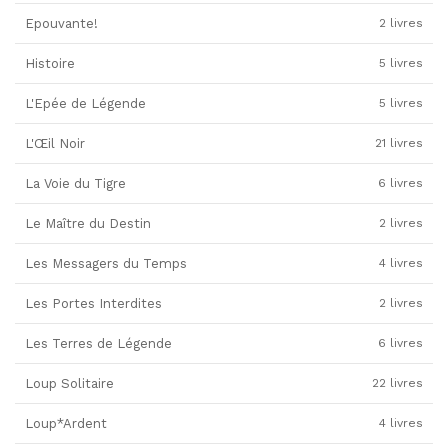
Epouvante!
2 livres
Histoire
5 livres
L'Epée de Légende
5 livres
L'Œil Noir
21 livres
La Voie du Tigre
6 livres
Le Maître du Destin
2 livres
Les Messagers du Temps
4 livres
Les Portes Interdites
2 livres
Les Terres de Légende
6 livres
Loup Solitaire
22 livres
Loup*Ardent
4 livres