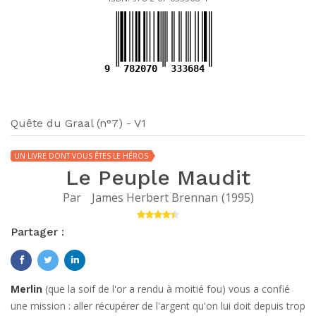
9
782070
333684
Quête du Graal (n°7) - V1
UN LIVRE DONT VOUS ÊTES LE HÉROS
Le Peuple Maudit
Par
James Herbert Brennan
(
1995
)
Partager :
Merlin
(que la soif de l'or a rendu à moitié fou) vous a confié
une mission : aller récupérer de l'argent qu'on lui doit depuis trop