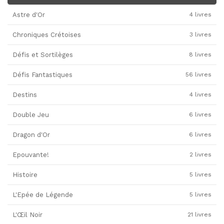
Astre d'Or
4 livres
Chroniques Crétoises
3 livres
Défis et Sortilèges
8 livres
Défis Fantastiques
56 livres
Destins
4 livres
Double Jeu
6 livres
Dragon d'Or
6 livres
Epouvante!
2 livres
Histoire
5 livres
L'Epée de Légende
5 livres
L'Œil Noir
21 livres