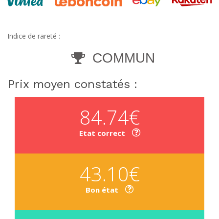
Indice de rareté :
COMMUN
Prix moyen constatés :
84.74€
Etat correct
43.10€
Bon état