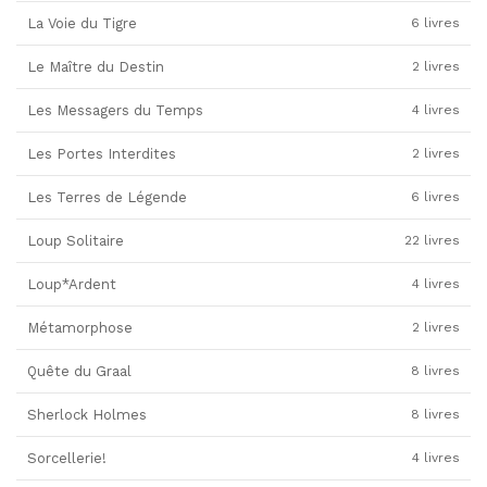
La Voie du Tigre
6 livres
Le Maître du Destin
2 livres
Les Messagers du Temps
4 livres
Les Portes Interdites
2 livres
Les Terres de Légende
6 livres
Loup Solitaire
22 livres
Loup*Ardent
4 livres
Métamorphose
2 livres
Quête du Graal
8 livres
Sherlock Holmes
8 livres
Sorcellerie!
4 livres