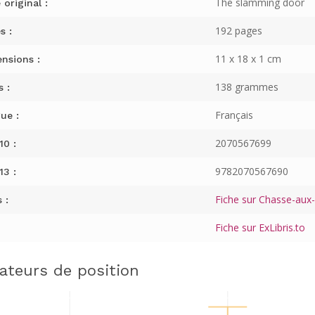
The slamming door
 original :
192 pages
s :
11 x 18 x 1 cm
nsions :
138 grammes
s :
Français
ue :
2070567699
10 :
9782070567690
13 :
Fiche sur Chasse-aux-L
 :
Fiche sur ExLibris.to
cateurs de position