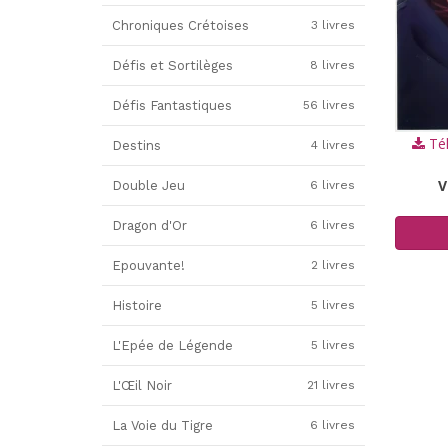
Chroniques Crétoises
3 livres
Défis et Sortilèges
8 livres
Défis Fantastiques
56 livres
Tél
Destins
4 livres
V
Double Jeu
6 livres
Dragon d'Or
6 livres
Epouvante!
2 livres
Histoire
5 livres
L'Epée de Légende
5 livres
L'Œil Noir
21 livres
La Voie du Tigre
6 livres