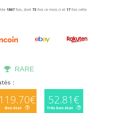
ultée
1867
fois, dont
73
fois ce mois-ci et
17
fois cette
RARE
tés :
119.70€
52.81€
Bon état
Très bon état