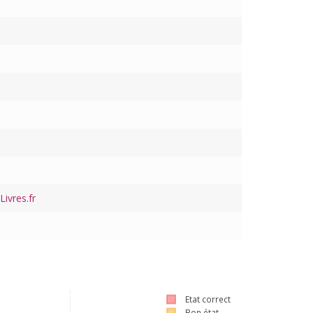
ivres.fr
Etat correct
Bon état