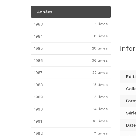
Années
1983
1 livres
1984
8 livres
Info
1985
28 livres
1986
36 livres
1987
22 livres
Editi
1988
15 livres
Colle
1989
15 livres
Form
1990
14 livres
Série
1991
16 livres
Date
1992
11 livres