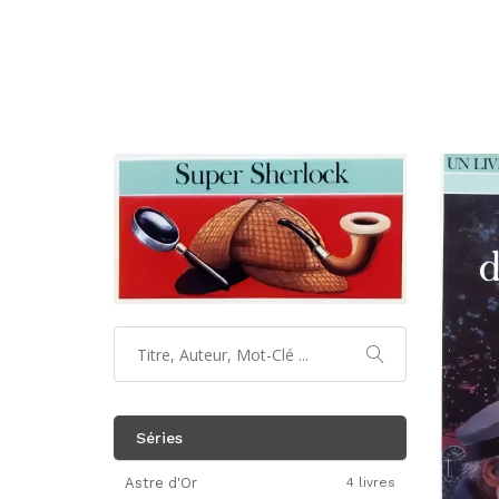
Séries
Astre d'Or
4 livres