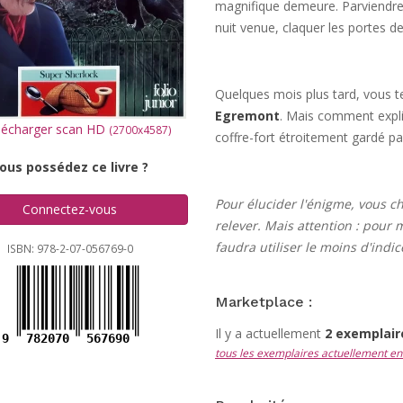
magnifique demeure. Parviendrez
nuit venue, claquer les portes de 
Quelques mois plus tard, vous 
Egremont
. Mais comment expli
écharger scan HD
(2700x4587)
coffre-fort étroitement gardé p
ous possédez ce livre ?
Pour élucider l'énigme, vous c
Connectez-vous
relever. Mais attention : pour 
faudra utiliser le moins d'indic
ISBN: 978-2-07-056769-0
Marketplace :
Il y a actuellement
2 exemplai
9
782070
567690
tous les exemplaires actuellement en