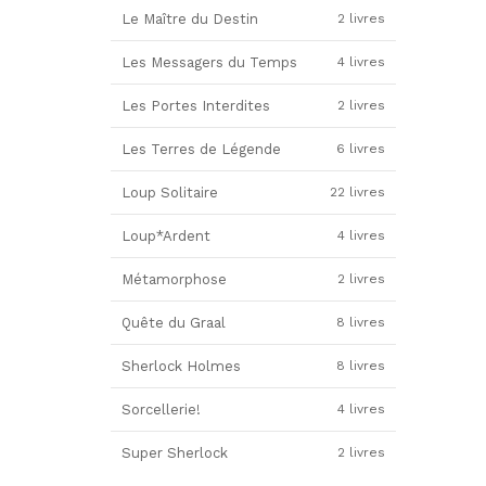
Le Maître du Destin
2 livres
Les Messagers du Temps
4 livres
Les Portes Interdites
2 livres
Les Terres de Légende
6 livres
Loup Solitaire
22 livres
Loup*Ardent
4 livres
Métamorphose
2 livres
Quête du Graal
8 livres
Sherlock Holmes
8 livres
Sorcellerie!
4 livres
Super Sherlock
2 livres