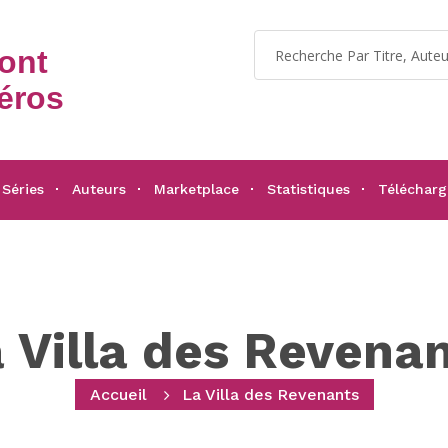
dont
éros
Séries
Auteurs
Marketplace
Statistiques
Téléchar
 Villa des Revena
Accueil
La Villa des Revenants