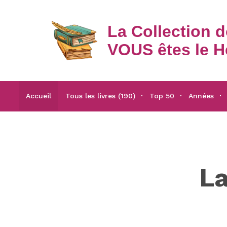
La Collection 
VOUS êtes le H
Accueil
Tous les livres (190)
Top 50
Années
La