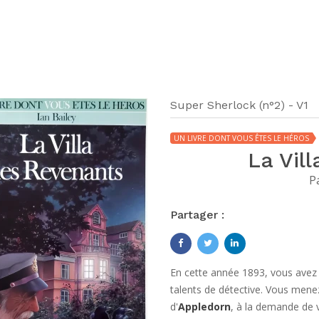
Super Sherlock (n°2) - V1
UN LIVRE DONT VOUS ÊTES LE HÉROS
La Vil
P
Partager :
En cette année 1893, vous avez 
talents de détective. Vous menez
d'
Appledorn
, à la demande de 