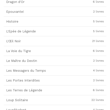
Dragon d'Or
6 livres
Epouvante!
2 livres
Histoire
5 livres
L'Epée de Légende
5 livres
L'Œil Noir
21 livres
La Voie du Tigre
6 livres
Le Maître du Destin
2 livres
Les Messagers du Temps
4 livres
Les Portes Interdites
2 livres
Les Terres de Légende
6 livres
Loup Solitaire
22 livres
Loup*Ardent
4 livres