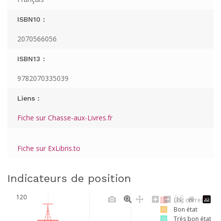
ISBN10 :
2070566056
ISBN13 :
9782070335039
Liens :
Fiche sur Chasse-aux-Livres.fr
Fiche sur ExLibris.to
Indicateurs de position
120
Etat correct
Bon état
Très bon état