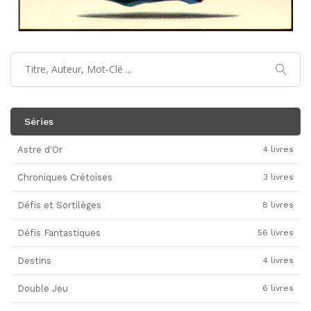
Séries
Astre d'Or
4 livres
Chroniques Crétoises
3 livres
Défis et Sortilèges
8 livres
Défis Fantastiques
56 livres
Destins
4 livres
Double Jeu
6 livres