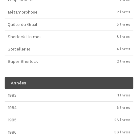
Métamorphose
2 livres
Quête du Graal
8 livres
Sherlock Holmes
8 livres
Sorcellerie!
4 livres
Super Sherlock
2 livres
Années
1983
1 livres
1984
8 livres
1985
28 livres
1986
36 livres