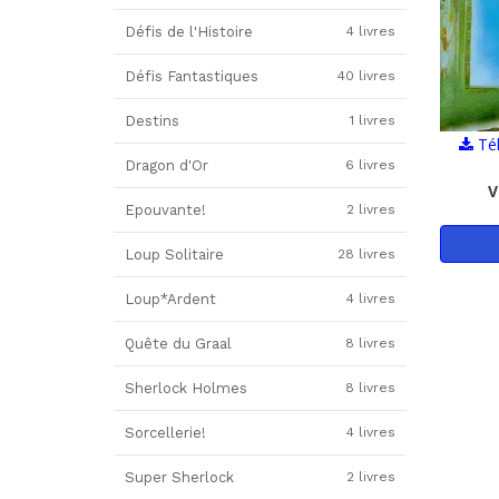
Défis de l'Histoire
4 livres
Défis Fantastiques
40 livres
Destins
1 livres
Tél
Dragon d'Or
6 livres
V
Epouvante!
2 livres
Loup Solitaire
28 livres
Loup*Ardent
4 livres
Quête du Graal
8 livres
Sherlock Holmes
8 livres
Sorcellerie!
4 livres
Super Sherlock
2 livres