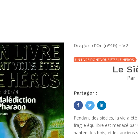
Dragon d'Or (n°49) - V2
UN LIVRE DONT VOUS ÊTES LE HÉROS
Le Si
Par
Partager :
Pendant des siècles, la vie a été
fragile équilibre est menacé pa
hantent les bois, et les anciens