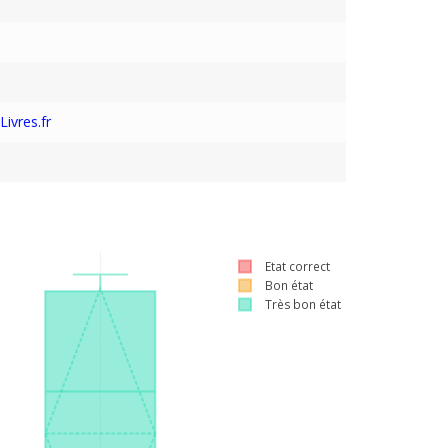
ivres.fr
Etat correct
Bon état
Très bon état