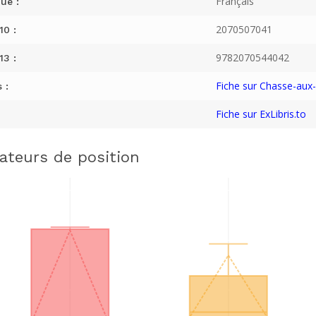
Français
ue :
2070507041
10 :
9782070544042
13 :
Fiche sur Chasse-aux-L
 :
Fiche sur ExLibris.to
cateurs de position