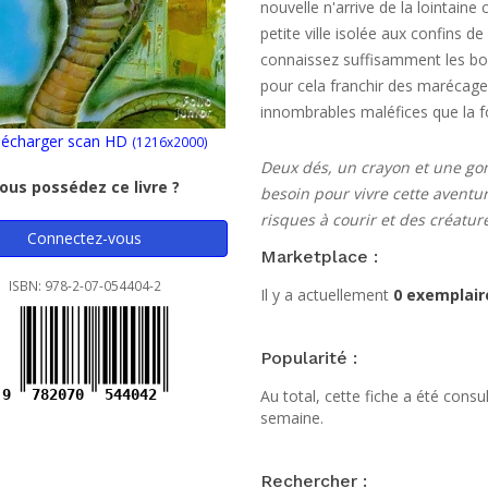
nouvelle n'arrive de la lointaine 
petite ville isolée aux confins de
connaissez suffisamment les bois
pour cela franchir des marécages
innombrables maléfices que la f
écharger scan HD
(1216x2000)
Deux dés, un crayon et une go
ous possédez ce livre ?
besoin pour vivre cette aventur
risques à courir et des créatur
Connectez-vous
Marketplace :
ISBN: 978-2-07-054404-2
Il y a actuellement
0 exemplair
Popularité :
9
782070
544042
Au total, cette fiche a été cons
semaine.
Rechercher :