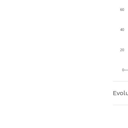
60
40
20
0
Evol