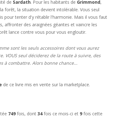
cité de
Sardath
. Pour les habitants de
Grimmond
,
 la forêt, la situation devient intolérable. Vous seul
 pour tenter d'y rétablir l'harmonie. Mais il vous faut
, affronter des araignées géantes et vaincre les
orêt lance contre vous pour vous engloutir.
mme sont les seuls accessoires dont vous aurez
e. VOUS seul déciderez de la route à suivre, des
es à combattre. Alors bonne chance...
e
de ce livre mis en vente sur la marketplace.
ultée
749
fois, dont
34
fois ce mois-ci et
9
fois cette