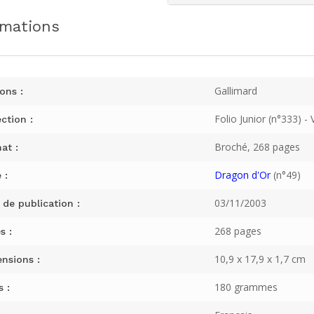
rmations
Gallimard
ons :
Folio Junior (n°333) - 
ction :
Broché, 268 pages
at :
Dragon d'Or
(n°49)
 :
03/11/2003
 de publication :
268 pages
s :
10,9 x 17,9 x 1,7 cm
nsions :
180 grammes
s :