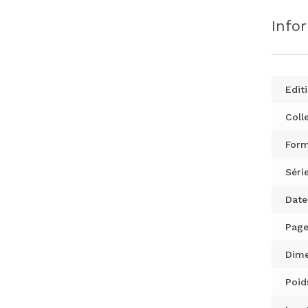
Info
Editi
Colle
Form
Série
Date
Page
Dime
Poid