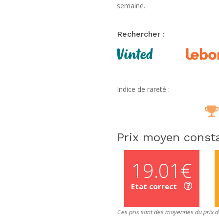
semaine.
Rechercher :
Indice de rareté :
Prix moyen consta
19.01€
Etat correct
Ces prix sont des moyennes du prix de