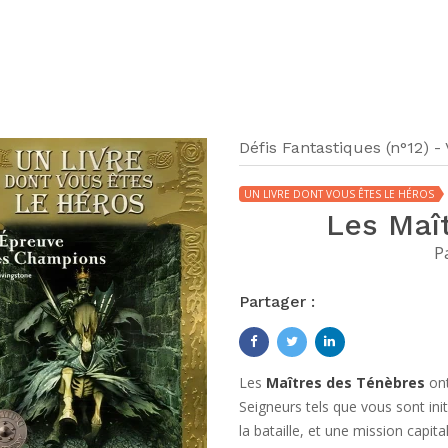
Défis Fantastiques (n°12) -
UN LIVRE DONT VOUS ÊTES LE HÉROS
Les Maî
P
Partager :
Les
Maîtres des Ténèbres
ont
Seigneurs tels que vous sont initi
la bataille, et une mission capit