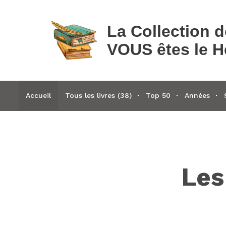
La Collection 
VOUS êtes le H
Accueil
Tous les livres (38)
Top 50
Années
Les