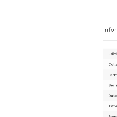
Info
Editi
Colle
Form
Série
Date
Titre
Page