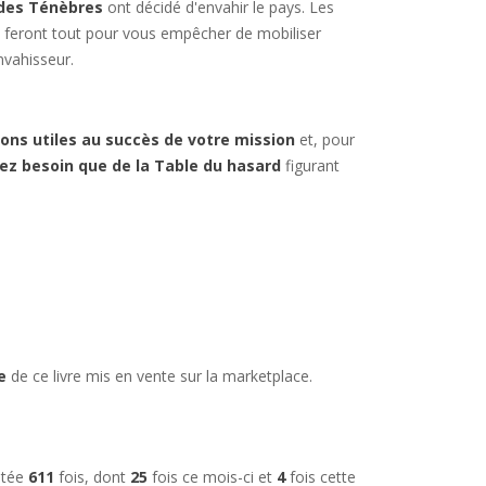
des Ténèbres
ont décidé d'envahir le pays. Les
e feront tout pour vous empêcher de mobiliser
nvahisseur.
ions utiles au succès de votre mission
et, pour
ez besoin que de la Table du hasard
figurant
e
de ce livre mis en vente sur la marketplace.
ultée
611
fois, dont
25
fois ce mois-ci et
4
fois cette