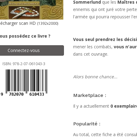
Sommerlund
que les
Maîtres 
ennemis qui ont juré votre pert
l'armée qui pourra repousser l'e
écharger scan HD
(1392x2000)
ous possédez ce livre ?
Vous seul prendrez les décis
mener les combats,
vous n'aur
Connectez-vous
dans cet ouvrage.
ISBN: 978-2-07-061043-3
Alors bonne chance...
9
782070
610433
Marketplace :
Il y a actuellement
0 exemplair
Popularité :
Au total, cette fiche a été cons