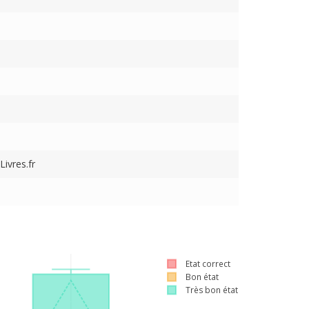
ivres.fr
Etat correct
Bon état
Très bon état