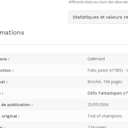
différents états au cours des deux de
Statistiques et valeurs r
rmations
Gallimard
ons :
Folio Junior (n°385) - 
ction :
Broché, 196 pages
at :
Défis Fantastiques
(n°
 :
25/05/2006
 de publication :
Trial of champions
 original :
224 pages
s :