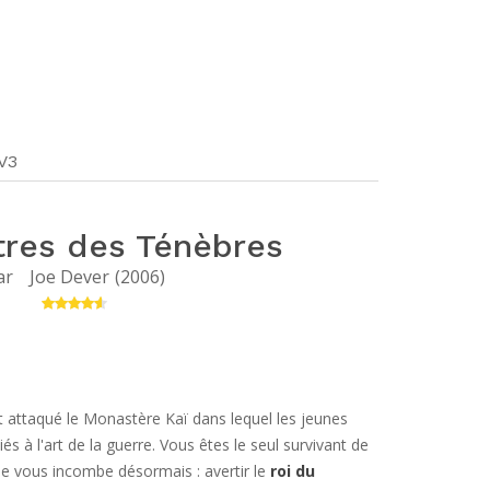
 V3
tres des Ténèbres
ar
Joe Dever
(
2006
)
 attaqué le Monastère Kaï dans lequel les jeunes
és à l'art de la guerre. Vous êtes le seul survivant de
ale vous incombe désormais : avertir le
roi du