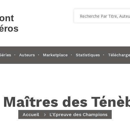
dont
éros
Séries
Auteurs
Marketplace
Statistiques
Télécharg
 Maîtres des Ténè
Accueil
L'Epreuve des Champions