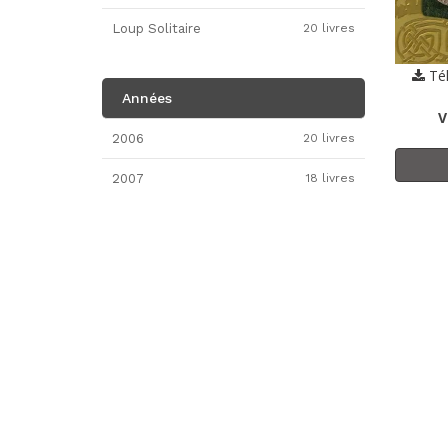
Loup Solitaire
20 livres
Tél
Années
V
2006
20 livres
2007
18 livres