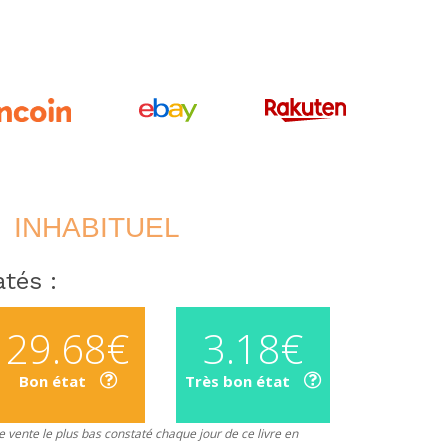
INHABITUEL
tés :
29.68€
3.18€
Bon état
Très bon état
 vente le plus bas constaté chaque jour de ce livre en