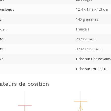
12,4 x 17,8 x 1,3 cm
nsions :
140 grammes
s :
Français
ue :
2070610438
10 :
9782070610433
13 :
Fiche sur Chasse-aux-L
 :
Fiche sur ExLibris.to
cateurs de position