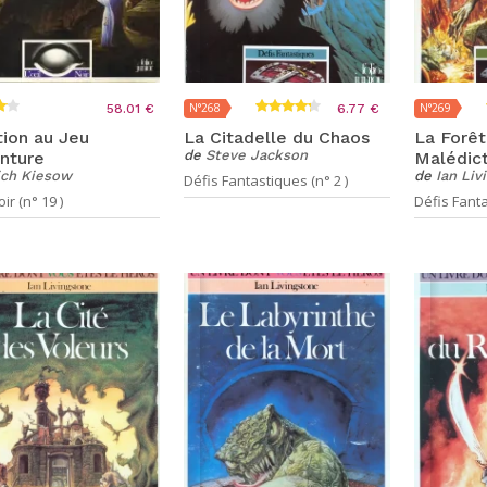
N°268
N°269
58.01 €
6.77 €
ation au Jeu
La Citadelle du Chaos
La Forêt
de
Steve Jackson
nture
Malédic
ich Kiesow
de
Ian Liv
Défis Fantastiques (n° 2 )
ir (n° 19 )
Défis Fanta