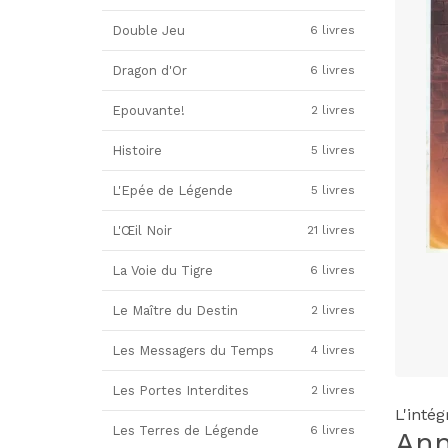
Double Jeu
6 livres
Dragon d'Or
6 livres
Epouvante!
2 livres
Histoire
5 livres
L'Epée de Légende
5 livres
L'Œil Noir
21 livres
La Voie du Tigre
6 livres
Le Maître du Destin
2 livres
Les Messagers du Temps
4 livres
Les Portes Interdites
2 livres
L'inté
Les Terres de Légende
6 livres
An