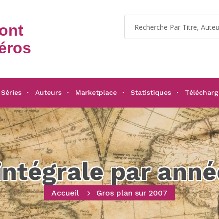
dont
éros
Séries
Auteurs
Marketplace
Statistiques
Téléchar
'intégrale par anné
Accueil
Gros plan sur 2007