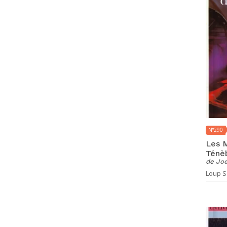
N°290
Les M
Ténè
de
Joe
Loup So