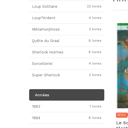
Loup Solitaire
22 livres
Loup*Ardent
4 livres
Métamorphose
2 livres
Quête du Graal
8 livres
Sherlock Holmes
8 livres
Sorcellerie!
4 livres
Super Sherlock
2 livres
Années
1983
1 livres
N°252
1984
8 livres
Le So