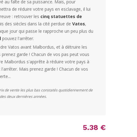
vé au faîte de sa puissance. Mais, pour
ettra de réduire votre pays en esclavage, il lui
reuve : retrouver les
cinq statuettes de
s des siècles dans la cité perdue de
Vatos
,
aque jour qui passe le rapproche un peu plus du
l
pouvez l'arrêter.
ndre Vatos avant Malbordus, et à détruire les
is prenez garde ! Chacun de vos pas peut vous
tre Malbordus s'apprête à réduire votre pays à
l'arrêter. Mais prenez garde ! Chacun de vos
rte...
prix de vente les plus bas constatés quotidiennement de
s des deux dernières années.
5.38 €