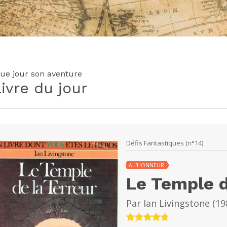
ue jour son aventure
livre du jour
Défis Fantastiques (n°14)
A L'HONNEUR
Le Temple d
Par
Ian Livingstone
(
19