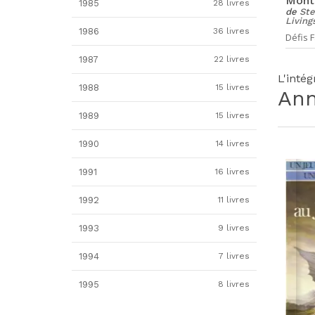
Mont
1985
28 livres
de
Ste
Living
1986
36 livres
Défis F
1987
22 livres
L'inté
1988
15 livres
An
1989
15 livres
1990
14 livres
1991
16 livres
1992
11 livres
1993
9 livres
1994
7 livres
1995
8 livres