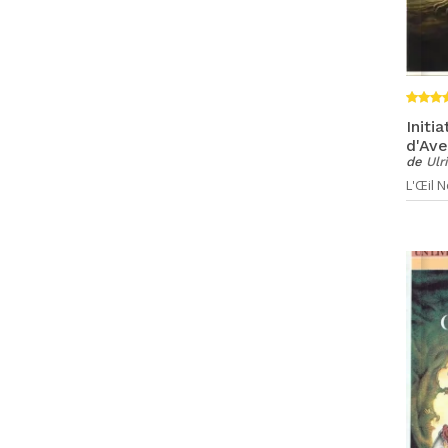
Initi
d'Ave
de
Ulr
L'Œil No