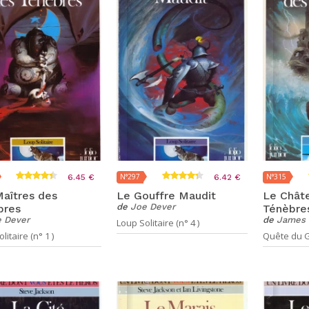
N°297
N°315
6.45 €
6.42 €
aîtres des
Le Gouffre Maudit
Le Chât
de
Joe Dever
bres
Ténèbre
 Dever
de
James 
Loup Solitaire (n° 4 )
litaire (n° 1 )
Quête du Gr