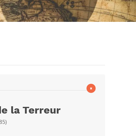
×
e la Terreur
85
)