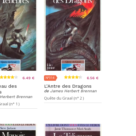
N°314
6.49 €
6.56 €
eau des
L'Antre des Dragons
de
James Herbert Brennan
s
Herbert Brennan
Quête du Graal (n° 2 )
aal (n° 1 )