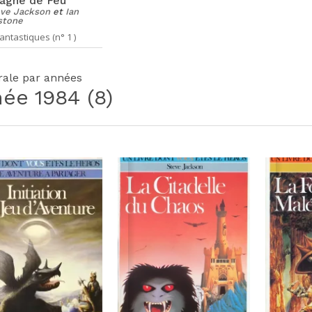
agne de Feu
ve Jackson
et
Ian
stone
antastiques (n° 1 )
grale par années
née
1984
(8)