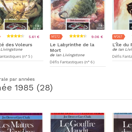
N°272
N°267
5.61 €
9.06 €
té des Voleurs
Le Labyrinthe de la
L'Île du
 Livingstone
de
Ian Liv
Mort
de
Ian Livingstone
antastiques (n° 5 )
Défis Fanta
Défis Fantastiques (n° 6 )
grale par années
née
1985
(28)