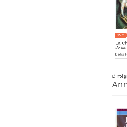
N°271
La Ci
de
Ian
Défis F
L'inté
An