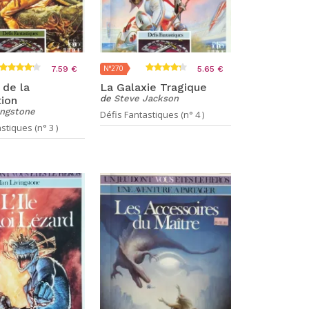
N°270
7.59 €
5.65 €
 de la
La Galaxie Tragique
de
Steve Jackson
tion
ingstone
Défis Fantastiques (n° 4 )
stiques (n° 3 )