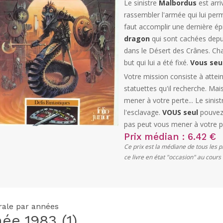
Le sinistre
Malbordus
est arri
rassembler l'armée qui lui perm
faut accomplir une dernière ép
dragon
qui sont cachées depui
dans le Désert des Crânes. Ch
but qui lui a été fixé.
Vous seu
Votre mission consiste à attei
statuettes qu'il recherche. Ma
mener à votre perte... Le sinis
l'esclavage.
VOUS seul
pouvez 
pas peut vous mener à votre pe
Prix médian : 6.42 €
Ce prix est la médiane de tous les 
ce livre en état "occasion" au cour
grale par années
née
1983
(1)