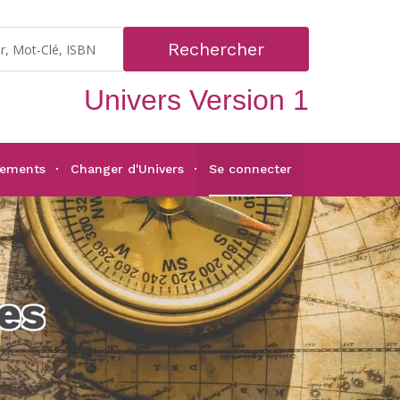
Rechercher
Univers Version 1
gements
Changer d'Univers
Se connecter
es