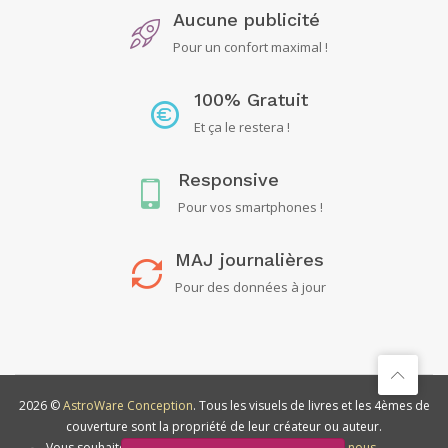
Aucune publicité
Pour un confort maximal !
100% Gratuit
Et ça le restera !
Responsive
Pour vos smartphones !
MAJ journalières
Pour des données à jour
2026 ©
AstroWare Conception
. Tous les visuels de livres et les 4èmes de
couverture sont la propriété de leur créateur ou auteur.
Vous souhaitez
soutenir ce
Contactez-nous