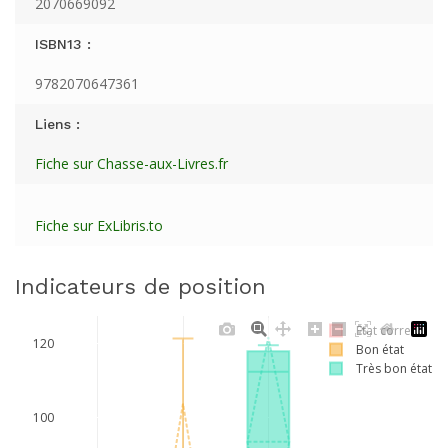
2070669092
ISBN13 :
9782070647361
Liens :
Fiche sur Chasse-aux-Livres.fr
Fiche sur ExLibris.to
Indicateurs de position
Etat correct
120
Bon état
Très bon état
100