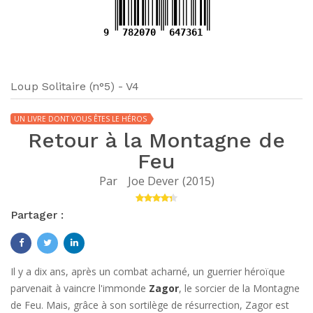
9
782070
647361
Loup Solitaire (n°5) - V4
UN LIVRE DONT VOUS ÊTES LE HÉROS
Retour à la Montagne de
Feu
Par
Joe Dever
(
2015
)
Partager :
Il y a dix ans, après un combat acharné, un guerrier héroïque
parvenait à vaincre l'immonde
Zagor
, le sorcier de la Montagne
de Feu. Mais, grâce à son sortilège de résurrection, Zagor est