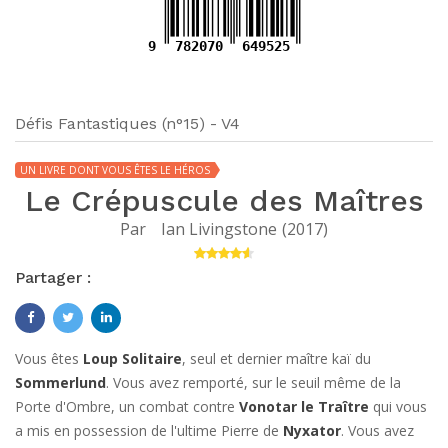
9
782070
649525
Défis Fantastiques (n°15) - V4
UN LIVRE DONT VOUS ÊTES LE HÉROS
Le Crépuscule des Maîtres
Par
Ian Livingstone
(
2017
)
Partager :
Vous êtes
Loup Solitaire
, seul et dernier maître kaï du
Sommerlund
. Vous avez remporté, sur le seuil même de la
Porte d'Ombre, un combat contre
Vonotar le Traître
qui vous
a mis en possession de l'ultime Pierre de
Nyxator
. Vous avez