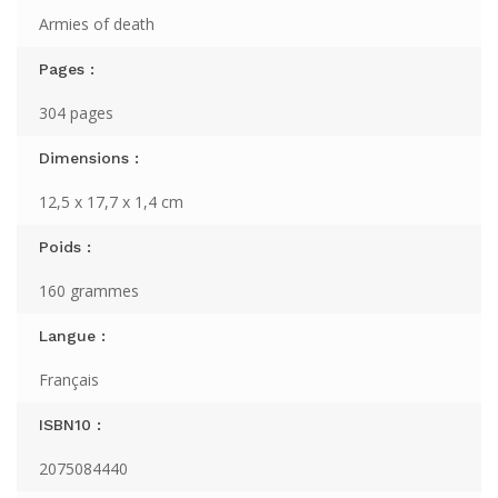
Armies of death
Pages :
304 pages
Dimensions :
12,5 x 17,7 x 1,4 cm
Poids :
160 grammes
Langue :
Français
ISBN10 :
2075084440